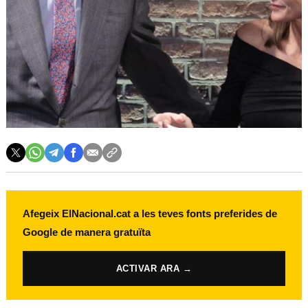
Afegeix ElNacional.cat a les teves fonts preferides de
Google de manera gratuïta
ACTIVAR ARA →