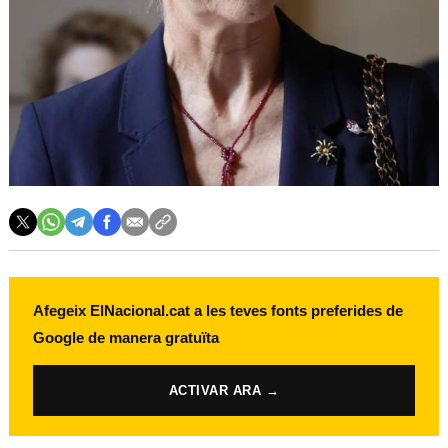
Afegeix ElNacional.cat a les teves fonts preferides de
Google de manera gratuïta
ACTIVAR ARA →