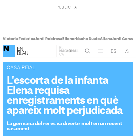
Victoria Federica
Jordi Robirosa
Elionor
Nacho Duato
Aitana
Jordi Gonzál
CASA REIAL
L'escorta de la infanta
Elena requisa
enregistraments en què
apareix molt perjudicada
La germana del rei es va divertir molt en un recent
casament