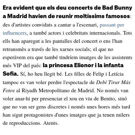
Era evident que els deu concerts de Bad Bunny
:
a Madrid havien de reunir moltíssims famosos
des d'artistes convidats a cantar a l'escenari,
passant per
influencers
, a també actors i celebritats internacionals. Tots
ells han aparegut a les pantalles del concert o ens l'han
retransmès a través de les xarxes socials; el que no
esperàvem era que també tindríem imatges de les assistents
més VIP del país:
la princesa Elionor i la infanta
Sí, ho heu llegit bé. Les filles de Felip i Letícia
Sofia.
tampoc es van voler perdre l'espectacle de
Debí Tirar Más
Fotos
al Riyadh Metropolitano de Madrid. No només van
voler anar-hi per presenciar el xou en viu de Benito, sinó
que no van ser gens discretes i només unes hores més tard
han sigut protagonistes d'unes imatges que ja tenen milers
de reproduccions. Atents.