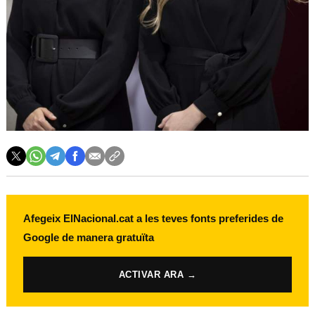
Afegeix ElNacional.cat a les teves fonts preferides de
Google de manera gratuïta
ACTIVAR ARA →