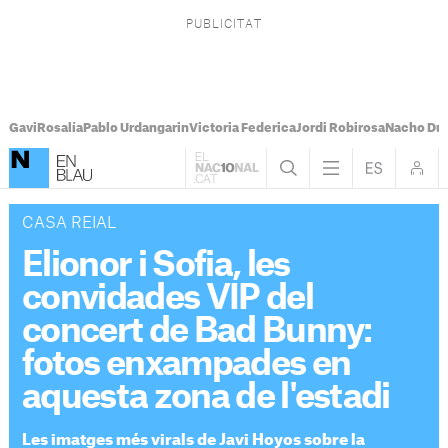
Gavi
Rosalía
Pablo Urdangarin
Victoria Federica
Jordi Robirosa
Nacho Du
CASA REIAL
Elionor i Sofia, les
convidades VIP del
concert de Bad Bunny:
fotos enxampades en
aquesta zona de l'estadi
Les imatges més virals de Javi Hoyos sobre la