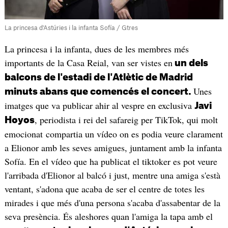
La princesa d'Astúries i la infanta Sofía / Gtres
La princesa i la infanta, dues de les membres més
importants de la Casa Reial, van ser vistes en
un dels
balcons de l'estadi de l'Atlètic de Madrid
Unes
minuts abans que comencés el concert.
imatges que va publicar ahir al vespre en exclusiva
Javi
, periodista i rei del safareig per TikTok, qui molt
Hoyos
emocionat compartia un vídeo on es podia veure clarament
a Elionor amb les seves amigues, juntament amb la infanta
Sofía. En el vídeo que ha publicat el tiktoker es pot veure
l'arribada d'Elionor al balcó i just, mentre una amiga s'està
ventant, s'adona que acaba de ser el centre de totes les
mirades i que més d'una persona s'acaba d'assabentar de la
seva presència. És aleshores quan l'amiga la tapa amb el