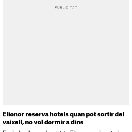
Elionor reserva hotels quan pot sortir del
vaixell, no vol dormir a dins
En els dies lliures a les ciutats, Elionor, com la resta de