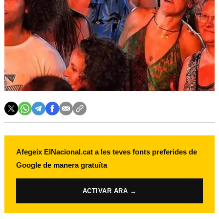
Afegeix ElNacional.cat a les teves fonts preferides de
Google de manera gratuïta
ACTIVAR ARA →