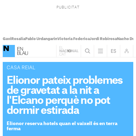
Gavi
Rosalía
Pablo Urdangarin
Victoria Federica
Jordi Robirosa
Nacho Du
CASA REIAL
Elionor pateix problemes
de gravetat a la nit a
l'Elcano perquè no pot
dormir estirada
Elionor reserva hotels quan el vaixell és en terra
ferma