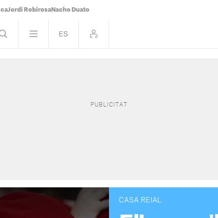
ica
Jordi Robirosa
Nacho Duato
CASA REIAL