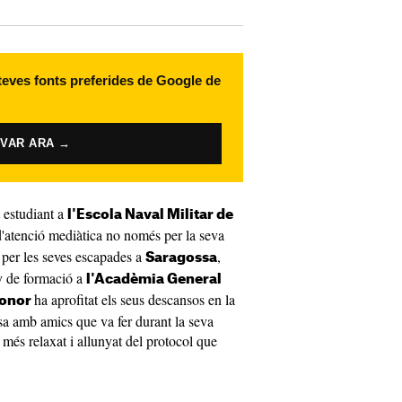
 teves fonts preferides de Google de
IVAR ARA →
 estudiant a
l'Escola Naval Militar de
 d'atenció mediàtica no només per la seva
é per les seves escapades a
,
Saragossa
ny de formació a
l'Acadèmia General
ha aprofitat els seus descansos en la
ionor
ssa amb amics que va fer durant la seva
més relaxat i allunyat del protocol que