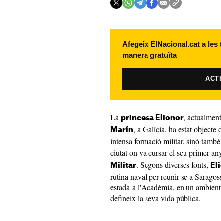
Afegeix ElNacional.cat a les
manera gratuïta
ACT
La
, actualment
princesa Elionor
, a Galícia, ha estat objecte
Marín
intensa formació militar, sinó tamb
ciutat on va cursar el seu primer a
. Segons diverses fonts,
Militar
El
rutina naval per reunir-se a Sarago
estada a l'Acadèmia, en un ambient 
defineix la seva vida pública.