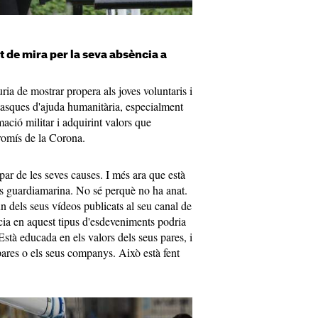
t de mira per la seva absència a
ria de mostrar propera als joves voluntaris i
 tasques d'ajuda humanitària, especialment
ació militar i adquirint valors que
romís de la Corona.
cipar de les seves causes. I més ara que està
a és guardiamarina. No sé perquè no ha anat.
 dels seus vídeos publicats al seu canal de
ia en aquest tipus d'esdeveniments podria
Està educada en els valors dels seus pares, i
ares o els seus companys. Això està fent