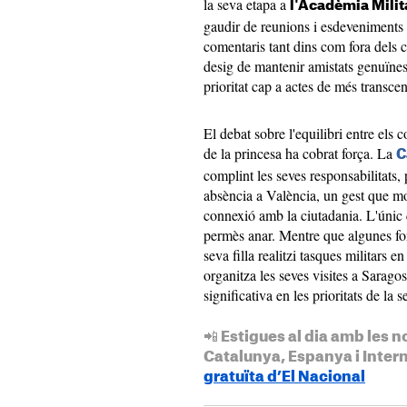
la seva etapa a
l'Acadèmia Milit
gaudir de reunions i esdeveniments a
comentaris tant dins com fora dels 
desig de mantenir amistats genuïnes, 
prioritat cap a actes de més transcen
El debat sobre l'equilibri entre els 
de la princesa ha cobrat força. La
C
complint les seves responsabilitats,
absència a València, un gest que mo
connexió amb la ciutadania. L'únic q
permès anar. Mentre que algunes fon
seva filla realitzi tasques militars 
organitza les seves visites a Sarago
significativa en les prioritats de la 
📲 Estigues al dia amb les n
Catalunya, Espanya i Inter
gratuïta d’El Nacional