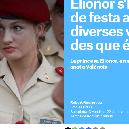
Elionor s
de festa 
diverses
des que é
La princesa Elionor, en 
anat a València
Robert Rodríguez
Foto:
GTRES
Barcelona. Divendres, 22 de novemb
Temps de lectura: 2 minuts