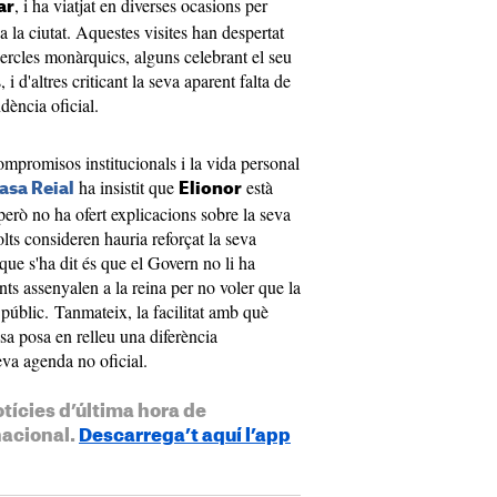
, i ha viatjat en diverses ocasions per
ar
 la ciutat. Aquestes visites han despertat
cercles monàrquics, alguns celebrant el seu
i d'altres criticant la seva aparent falta de
dència oficial.
compromisos institucionals i la vida personal
ha insistit que
està
asa Reial
Elionor
 però no ha ofert explicacions sobre la seva
lts consideren hauria reforçat la seva
ue s'ha dit és que el Govern no li ha
ts assenyalen a la reina per no voler que la
en públic. Tanmateix, la facilitat amb què
ssa posa en relleu una diferència
seva agenda no oficial.
otícies d’última hora de
nacional.
Descarrega’t aquí l’app