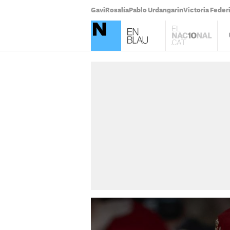
Gavi
Rosalía
Pablo Urdangarin
Victoria Feder