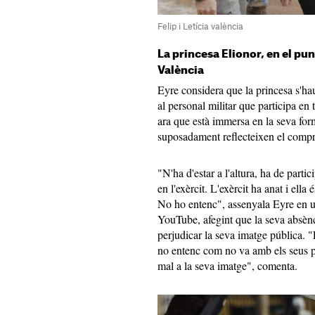
Felip i Letícia valència
La princesa Elionor, en el pun
València
Eyre considera que la princesa s'hau
al personal militar que participa en
ara que està immersa en la seva form
suposadament reflecteixen el comp
"N'ha d'estar a l'altura, ha de parti
en l'exèrcit. L'exèrcit ha anat i ell
No ho entenc", assenyala Eyre en un
YouTube, afegint que la seva absènc
perjudicar la seva imatge pública. "
no entenc com no va amb els seus p
mal a la seva imatge", comenta.