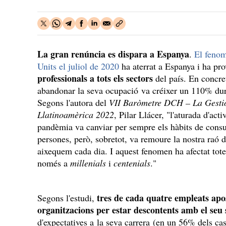
La gran renúncia es dispara a Espanya
.
El fenom
Units el juliol de 2020
ha aterrat a Espanya i ha pr
professionals a tots els sectors
del país. En concret
abandonar la seva ocupació va créixer un 110% dur
Segons l'autora del
VII Baròmetre DCH – La Gestió 
Llatinoamèrica 2022
, Pilar Llácer, "l'aturada d'act
pandèmia va canviar per sempre els hàbits de consum
persones, però, sobretot, va remoure la nostra raó d
aixequem cada dia. I aquest fenomen ha afectat tote
només a
millenials
i
centenials
."
tres de cada quatre empleats apo
Segons l'estudi,
organitzacions per estar descontents amb el seu 
d'expectatives a la seva carrera (en un 56% dels casos