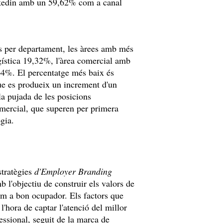
nkedin amb un 59,62% com a canal
ns per departament, les àrees amb més
gística 19,32%, l'àrea comercial amb
64%. El percentatge més baix és
ue es produeix un increment d'un
la pujada de les posicions
comercial, que superen per primera
gia.
estratègies
d'Employer Branding
 l'objectiu de construir els valors de
m a bon ocupador. Els factors que
'hora de captar l'atenció del millor
essional, seguit de la marca de