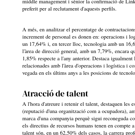
middle management i sènior la confirmació de Li
preferit per al reclutament d'aquests perfils.
A més, en analitzar el percentatge de contractacio
increment de personal es donen en: operacions i lo
un 17,64% i, en tercer lloc, tecnologia amb un 16,
l'àrea de direcció general, amb un 7,79%, encara q
1,85% respecte a l'any anterior. Destaca igualment 
relacionades amb l'àrea d'operacions i logística i 
vegada en els últims anys a les posicions de tecnolo
Atracció de talent
A l'hora d'atreure i retenir el talent, destaquen les 
(reputació d'una organització com a ocupadora), amb
marca d'una companyia perquè sigui reconeguda co
els directius de recursos humans tenen en compte a l
talent són, en un 62,50% dels casos, la carrera prof