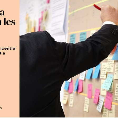
ia
 les
oncentra
t a
03