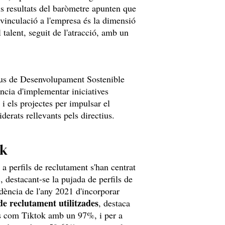
 els resultats del baròmetre apunten que
 vinculació a l'empresa és la dimensió
 talent, seguit de l'atracció, amb un
tius de Desenvolupament Sostenible
ància d'implementar iniciatives
 i els projectes per impulsar el
erats rellevants pels directius.
ok
a perfils de reclutament s'han centrat
 destacant-se la pujada de perfils de
ència de l'any 2021 d'incorporar
de reclutament utilitzades
, destaca
als com Tiktok amb un 97%, i per a