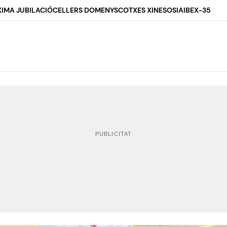
IMA JUBILACIÓ
CELLERS DOMENYS
COTXES XINESOS
IA
IBEX-35