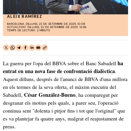
ALEIX RAMÍREZ
BARCELONA. DILLUNS, 22 DE SETEMBRE DE 2025. 10:08
ACTUALITZAT: DILLUNS, 22 DE SETEMBRE DE 2025. 13:48
TEMPS DE LECTURA: 2 MINUTS
ha
La guerra per l'opa del BBVA sobre el Banc Sabadell
entrat en una nova fase de confrontació dialèctica
.
Aquest dilluns, després de l'anunci de BBVA d'una millora
en els termes de la seva oferta, el màxim executiu del
César González-Bueno
Sabadell,
, ha comparegut per
desgranar els motius pels quals, a parer seu, l'operació
continua sent "dolenta i pitjor fins i tot que l'original" que
es va plantejar fa quatre anys, malgrat el reajustament de
preus.