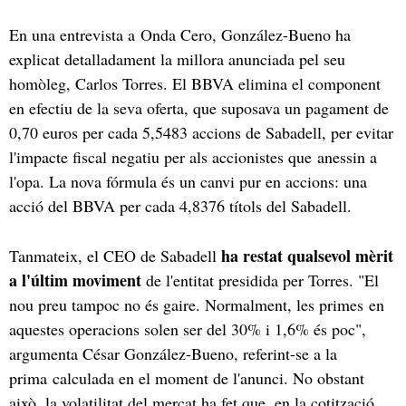
En una entrevista a Onda Cero, González-Bueno ha
explicat detalladament la millora anunciada pel seu
homòleg, Carlos Torres. El BBVA elimina el component
en efectiu de la seva oferta, que suposava un pagament de
0,70 euros per cada 5,5483 accions de Sabadell, per evitar
l'impacte fiscal negatiu per als accionistes que anessin a
l'opa. La nova fórmula és un canvi pur en accions: una
acció del BBVA per cada 4,8376 títols del Sabadell.
ha restat qualsevol mèrit
Tanmateix, el CEO de Sabadell
a l'últim moviment
de l'entitat presidida per Torres. "El
nou preu tampoc no és gaire. Normalment, les primes en
aquestes operacions solen ser del 30% i 1,6% és poc",
argumenta César González-Bueno, referint-se a la
prima calculada en el moment de l'anunci. No obstant
això, la volatilitat del mercat ha fet que, en la cotització