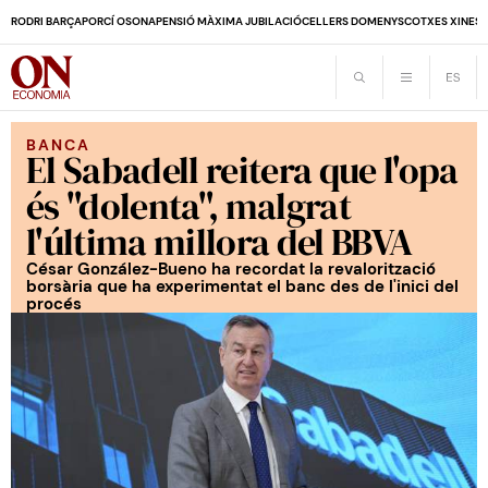
RODRI BARÇA
PORCÍ OSONA
PENSIÓ MÀXIMA JUBILACIÓ
CELLERS DOMENYS
COTXES XINES
BANCA
El Sabadell reitera que l'opa
és "dolenta", malgrat
l'última millora del BBVA
César González-Bueno ha recordat la revalorització
borsària que ha experimentat el banc des de l'inici del
procés