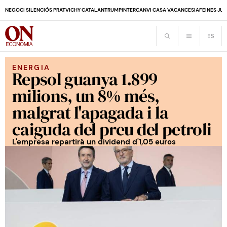
NEGOCI SILENCIÓS PRAT
VICHY CATALAN
TRUMP
INTERCANVI CASA VACANCES
IA
FEINES JUB
ENERGIA
Repsol guanya 1.899
milions, un 8% més,
malgrat l'apagada i la
caiguda del preu del petroli
L'empresa repartirà un dividend d'1,05 euros