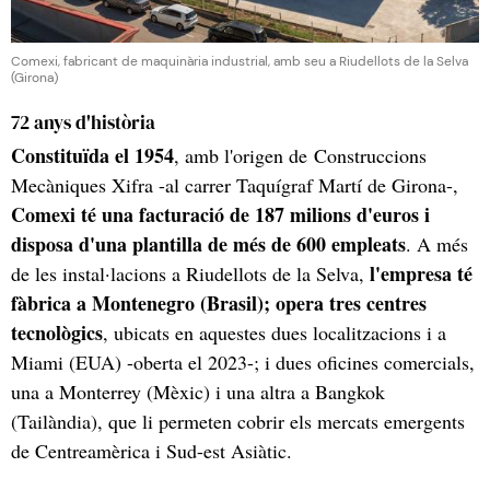
Comexi, fabricant de maquinària industrial, amb seu a Riudellots de la Selva
(Girona)
72 anys d'història
Constituïda el 1954
, amb l'origen de Construccions
Mecàniques Xifra -al carrer Taquígraf Martí de Girona-,
Comexi té una facturació de 187 milions d'euros i
disposa d'una plantilla de més de 600 empleats
. A més
l'empresa té
de les instal·lacions a Riudellots de la Selva,
fàbrica a Montenegro (Brasil); opera tres centres
tecnològics
, ubicats en aquestes dues localitzacions i a
Miami (EUA) -oberta el 2023-; i dues oficines comercials,
una a Monterrey (Mèxic) i una altra a Bangkok
(Tailàndia), que li permeten cobrir els mercats emergents
de Centreamèrica i Sud-est Asiàtic.