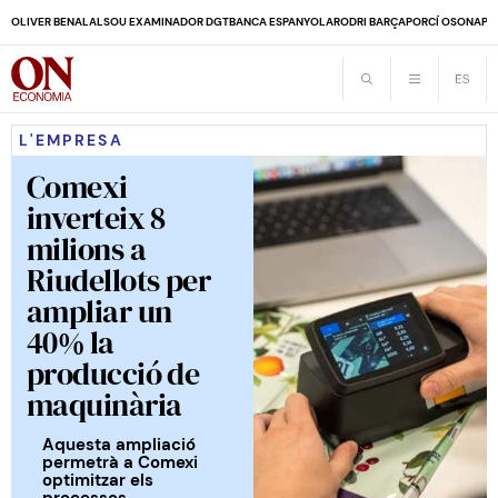
OLIVER BENALAL
SOU EXAMINADOR DGT
BANCA ESPANYOLA
RODRI BARÇA
PORCÍ OSONA
PE
L'EMPRESA
Comexi
inverteix 8
milions a
Riudellots per
ampliar un
40% la
producció de
maquinària
Aquesta ampliació
permetrà a Comexi
optimitzar els
processos