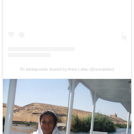
En tabla|puesto shared by Anna Lafau (@annalafau)