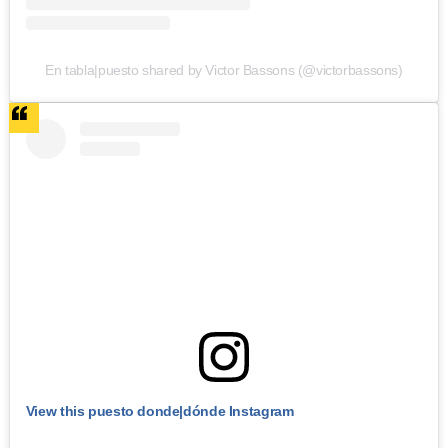
En tabla|puesto shared by Victor Bassons (@victorbassons)
View this puesto donde|dónde Instagram