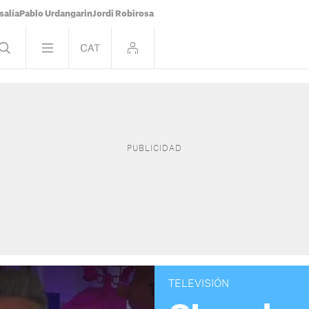
salía
Pablo Urdangarin
Jordi Robirosa
TELEVISIÓN