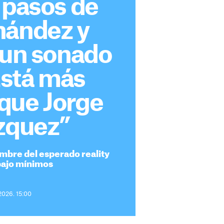
 pasos de
nández y
 un sonado
“Está más
que Jorge
ázquez”
mbre del esperado reality
bajo mínimos
2026. 15:00