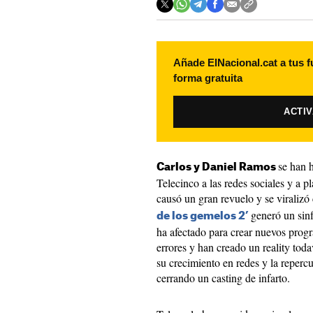
Añade ElNacional.cat a tus f
forma gratuita
ACTI
se han h
Carlos y Daniel Ramos
Telecinco a las redes sociales y a 
causó un gran revuelo y se viralizó
generó un sinf
de los gemelos 2’
ha afectado para crear nuevos prog
errores y han creado un reality tod
su crecimiento en redes y la reperc
cerrando un casting de infarto.