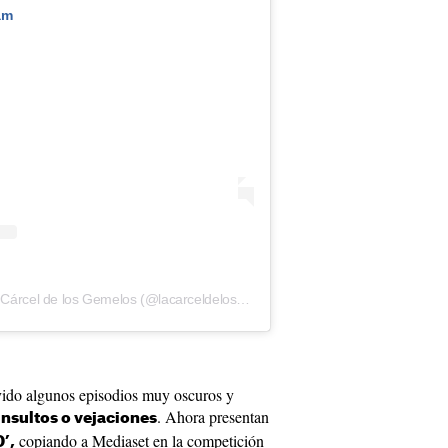
am
Una publicación compartida de La Cárcel de los Gemelos (@lacarceldelosgemelosoficial)
vivido algunos episodios muy oscuros y
. Ahora presentan
nsultos o vejaciones
copiando a Mediaset en la competición
’,