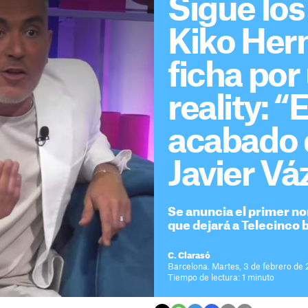
Sigue los
Kiko Her
ficha por
reality: 
acabado 
Javier V
Se anuncia el primer no
que dejará a Telecinco 
C. Clarasó
Barcelona. Martes, 3 de febrero de 
Tiempo de lectura: 1 minuto