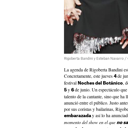
Rigoberta Bandini y Esteban Navarro /
La agenda de Rigoberta Bandini está
Concretamente, este jueves
de ju
4
festival
, 
Noches del Botánico
y
de junio. Un espectáculo que 
5
6
talento de la cantante, sino que ha l
anunció entre el público. Justo ant
por sus coristas y bailarinas, Rigob
y así lo ha anuncia
embarazada
momento del show en el que
no sa