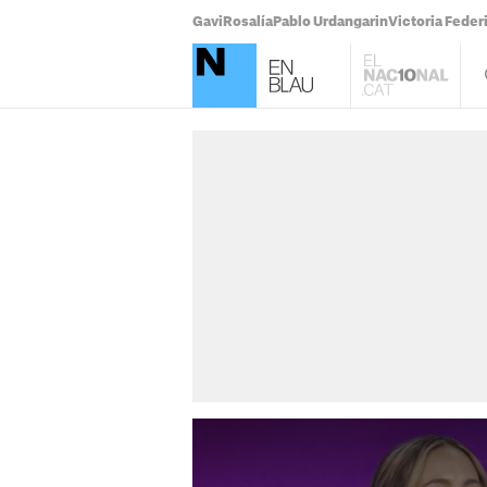
Gavi
Rosalía
Pablo Urdangarin
Victoria Feder