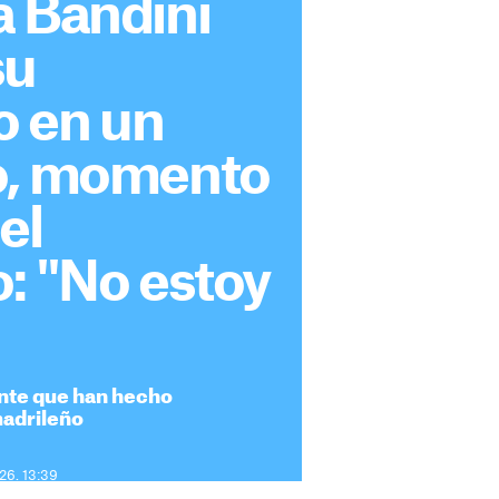
a Bandini
su
 en un
o, momento
el
: "No estoy
ante que han hecho
madrileño
026. 13:39