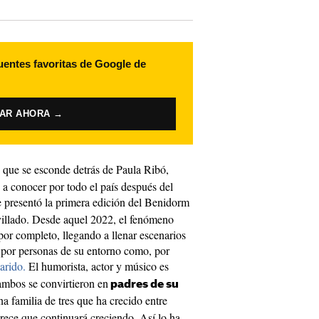
uentes favoritas de Google de
VAR AHORA →
 que se esconde detrás de Paula Ribó,
io a conocer por todo el país después del
 presentó la primera edición del Benidorm
avillado. Desde aquel 2022, el fenómeno
or completo, llegando a llenar escenarios
por personas de su entorno como, por
arido.
El humorista, actor y músico es
ambos se convirtieron en
padres de su
a familia de tres que ha crecido entre
rece que continuará creciendo. Así lo ha