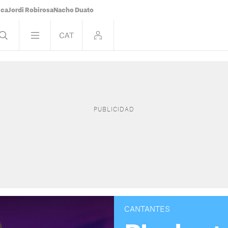
ica
Jordi Robirosa
Nacho Duato
CANTANTES