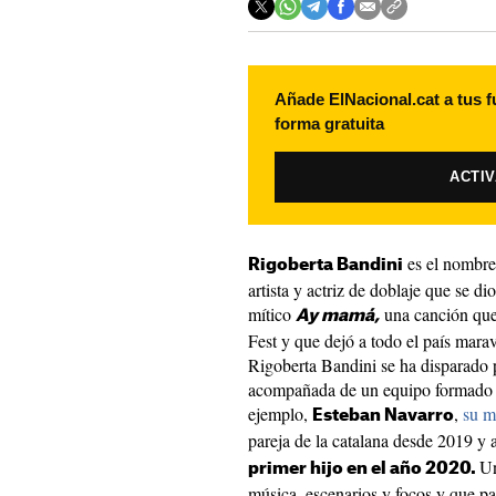
Añade ElNacional.cat a tus f
forma gratuita
ACTI
es el nombre
Rigoberta Bandini
artista y actriz de doblaje que se d
mítico
una canción que
Ay mamá,
Fest y que dejó a todo el país mar
Rigoberta Bandini se ha disparado p
acompañada de un equipo formado 
ejemplo,
,
su m
Esteban Navarro
pareja de la catalana desde 2019 y 
Un
primer hijo en el año 2020.
música, escenarios y focos y que pa