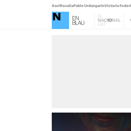
Gavi
Rosalía
Pablo Urdangarin
Victoria Feder