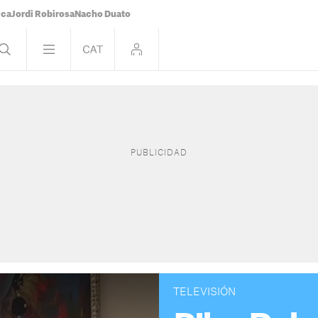
ica
Jordi Robirosa
Nacho Duato
TELEVISIÓN