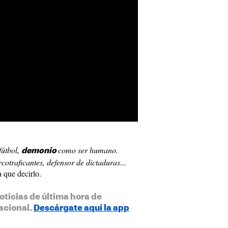
fútbol,
como ser humano.
demonio
otraficantes, defensor de dictaduras...
a que decirlo.
oticias de última hora de
acional.
Descárgate aquí la app