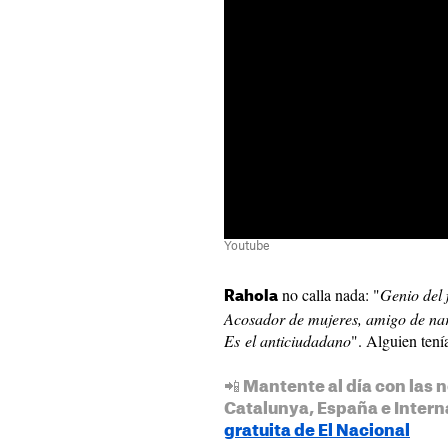
Youtube
no calla nada: "
Genio del 
Rahola
Acosador de mujeres, amigo de narc
Es el anticiudadano
". Alguien tení
📲 Mantente al día con las n
Catalunya, España e Intern
gratuita de El Nacional