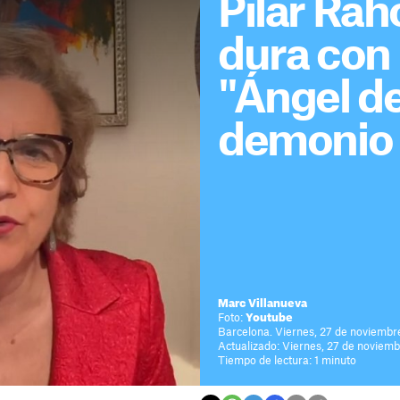
Pilar Rah
dura con
"Ángel de
demonio d
Marc Villanueva
Foto:
Youtube
Barcelona. Viernes, 27 de noviembr
Actualizado: Viernes, 27 de noviemb
Tiempo de lectura: 1 minuto