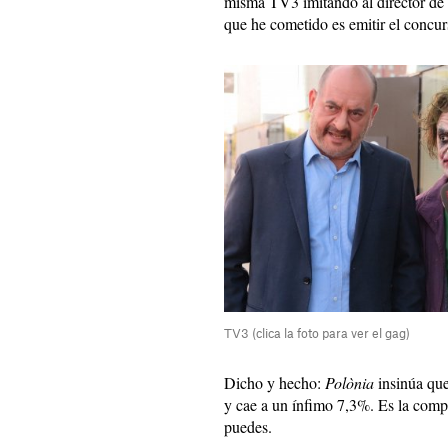
misma TV3 imitando al director de 
que he cometido es emitir el concur
TV3 (clica la foto para ver el gag)
Dicho y hecho:
Polònia
insinúa que
y cae a un ínfimo 7,3%. Es la compe
puedes.