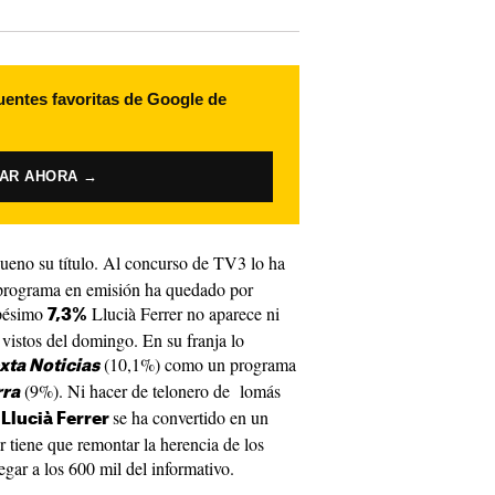
uentes favoritas de Google de
VAR AHORA →
eno su título. Al concurso de TV3 lo ha
 programa en emisión ha quedado por
 pésimo
Llucià Ferrer no aparece ni
7,3%
s vistos del domingo. En su franja lo
(10,1%) como un programa
xta Noticias
(9%). Ni hacer de telonero de lomás
rra
.
se ha convertido en un
Llucià Ferrer
tiene que remontar la herencia de los
legar a los 600 mil del informativo.