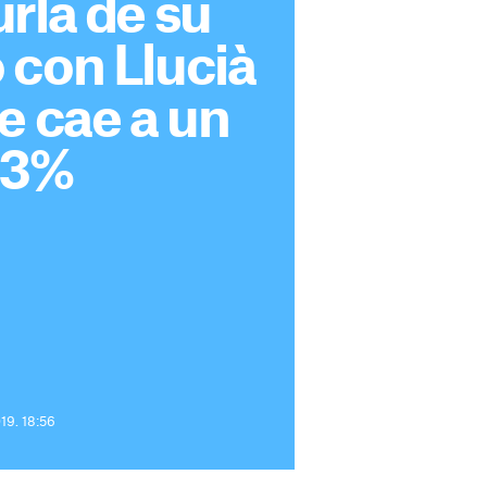
rla de su
 con Llucià
e cae a un
,3%
19. 18:56