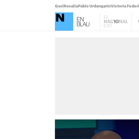
Gavi
Rosalía
Pablo Urdangarin
Victoria Feder