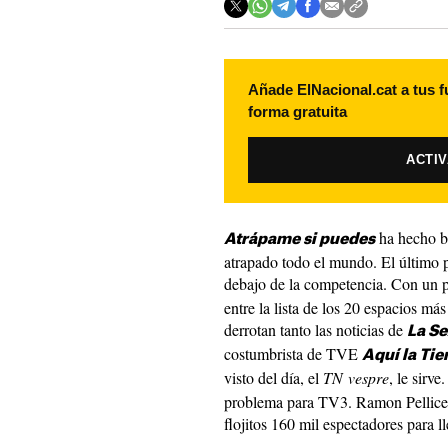
Añade ElNacional.cat a tus f
forma gratuita
ACTI
ha hecho bu
Atrápame si puedes
atrapado todo el mundo. El último
debajo de la competencia. Con un
entre la lista de los 20 espacios má
derrotan tanto las noticias de
La Se
costumbrista de TVE
Aquí la Tie
visto del día, el
TN vespre
, le sirve
problema para TV3. Ramon Pellicer 
flojitos 160 mil espectadores para l