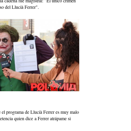
la cadena fue magistral: "El único crimen
so del Llucià Ferrer".
 el programa de Llucià Ferrer es muy malo
tencia quien dice a Ferrer atrápame si