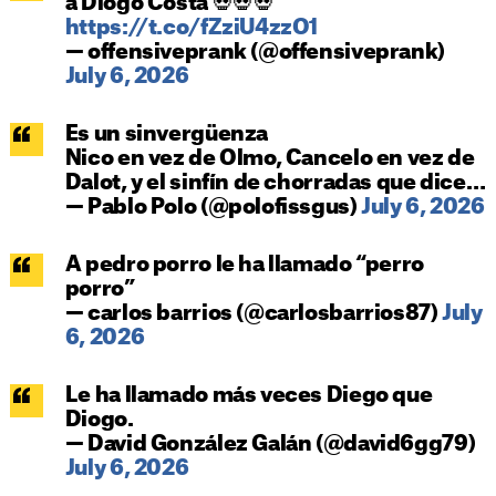
a Diogo Costa 💀💀💀
https://t.co/fZziU4zzO1
— offensiveprank (@offensiveprank)
July 6, 2026
Es un sinvergüenza
Nico en vez de Olmo, Cancelo en vez de
Dalot, y el sinfín de chorradas que dice…
— Pablo Polo (@polofissgus)
July 6, 2026
A pedro porro le ha llamado “perro
porro”
— carlos barrios (@carlosbarrios87)
July
6, 2026
Le ha llamado más veces Diego que
Diogo.
— David González Galán (@david6gg79)
July 6, 2026