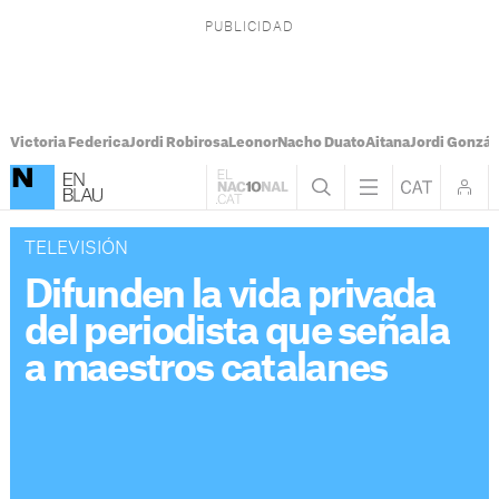
Victoria Federica
Jordi Robirosa
Leonor
Nacho Duato
Aitana
Jordi Gonzál
TELEVISIÓN
Difunden la vida privada
del periodista que señala
a maestros catalanes