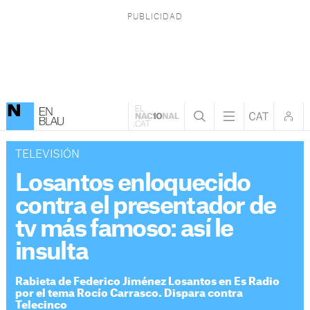
TELEVISIÓN
Losantos enloquecido
contra el presentador de
tv más famoso: así le
insulta
Rabieta de Federico Jiménez Losantos en Es Radio
por el tema Rocío Carrasco. Dispara contra
Telecinco