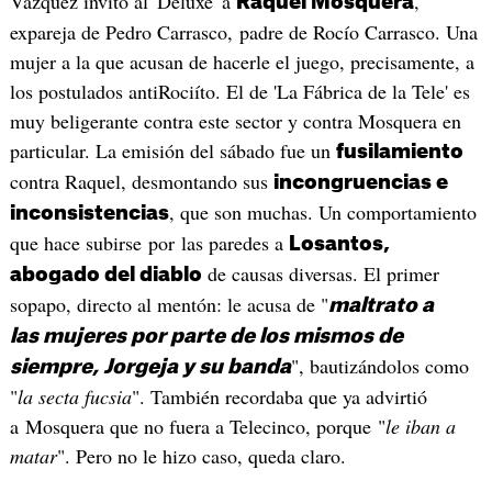
Vázquez invitó al 'Deluxe' a
,
Raquel Mosquera
expareja de Pedro Carrasco, padre de Rocío Carrasco. Una
mujer a la que acusan de hacerle el juego, precisamente, a
los postulados antiRociíto. El de 'La Fábrica de la Tele' es
muy beligerante contra este sector y contra Mosquera en
particular. La emisión del sábado fue un
fusilamiento
contra Raquel, desmontando sus
incongruencias e
, que son muchas. Un comportamiento
inconsistencias
que hace subirse por las paredes a
Losantos,
de causas diversas. El primer
abogado del diablo
sopapo, directo al mentón: le acusa de "
maltrato a
las mujeres por parte de los mismos de
", bautizándolos como
siempre, Jorgeja y su banda
"
la secta fucsia
". También recordaba que ya advirtió
a Mosquera que no fuera a Telecinco, porque "
le iban a
matar
". Pero no le hizo caso, queda claro.