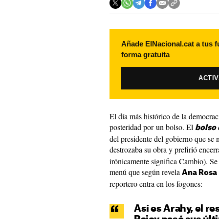
Añade ElNacional.cat a tus f
forma gratuita
ACTI
El día más histórico de la democrac
posteridad por un bolso. El
bolso 
del presidente del gobierno que se
destrozaba su obra y prefirió encerr
irónicamente significa Cambio). Se 
menú que según revela
Ana Rosa
reportero entra en los fogones:
Así es Arahy, el r