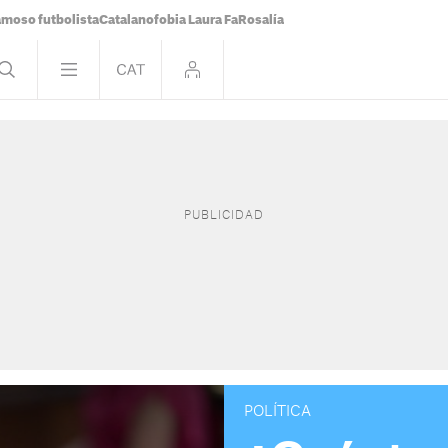
famoso futbolista
Catalanofobia Laura Fa
Rosalía
POLÍTICA