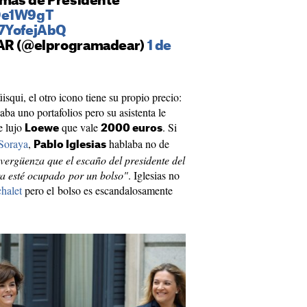
timas de Presidente
GDe1W9gT
97YofejAbQ
 AR (@elprogramadear)
1 de
isqui, el otro icono tiene su propio precio:
ba uno portafolios pero su asistenta le
e lujo
que vale
. Si
Loewe
2000 euros
Soraya
,
hablaba no de
Pablo Iglesias
vergüenza que el escaño del presidente del
a esté ocupado por un bolso"
. Iglesias no
halet
pero el bolso es escandalosamente