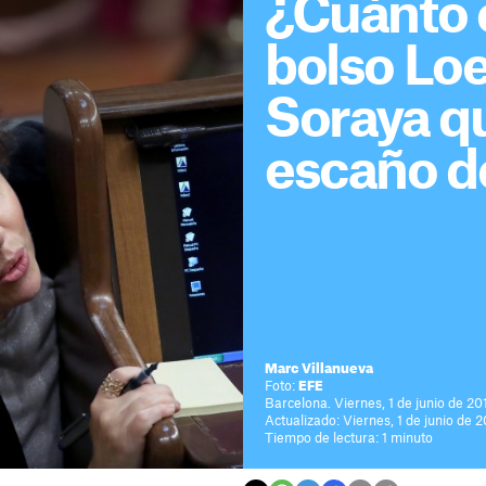
¿Cuánto 
bolso Lo
Soraya q
escaño d
Marc Villanueva
Foto:
EFE
Barcelona. Viernes, 1 de junio de 20
Actualizado: Viernes, 1 de junio de 
Tiempo de lectura: 1 minuto