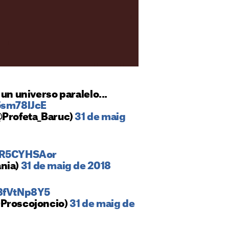
un universo paralelo...
5sm78lJcE
@Profeta_Baruc)
31 de maig
/9R5CYHSAor
nia)
31 de maig de 2018
a8fVtNp8Y5
@Proscojoncio)
31 de maig de