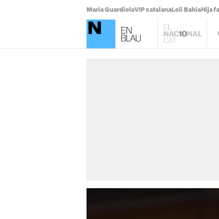
Maria Guardiola
VIP catalana
Loli Bahía
Hija 