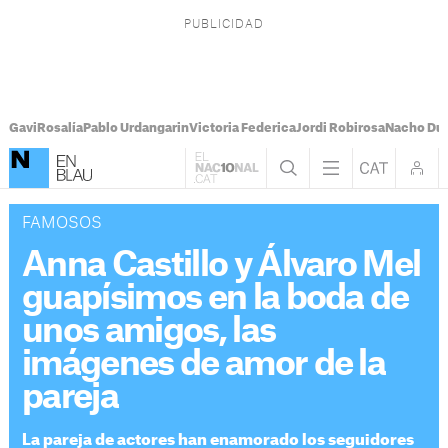
Gavi
Rosalía
Pablo Urdangarin
Victoria Federica
Jordi Robirosa
Nacho Du
FAMOSOS
Anna Castillo y Álvaro Mel
guapísimos en la boda de
unos amigos, las
imágenes de amor de la
pareja
La pareja de actores han enamorado los seguidores