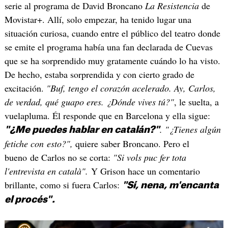
serie al programa de David Broncano
La Resistencia
de
Movistar+. Allí, solo empezar, ha tenido lugar una
situación curiosa, cuando entre el público del teatro donde
se emite el programa había una fan declarada de Cuevas
que se ha sorprendido muy gratamente cuándo lo ha visto.
De hecho, estaba sorprendida y con cierto grado de
excitación.
"Buf, tengo el corazón acelerado. Ay, Carlos,
de verdad, qué guapo eres. ¿Dónde vives tú?"
, le suelta, a
vuelapluma. Él responde que en Barcelona y ella sigue:
. "¿Tienes algún
"¿Me puedes hablar en catalán?"
fetiche con esto?",
quiere saber Broncano. Pero el
bueno de Carlos no se corta:
"Si vols puc fer tota
l'entrevista en català".
Y Grison hace un comentario
brillante, como si fuera Carlos:
"Sí, nena, m'encanta
el procés".