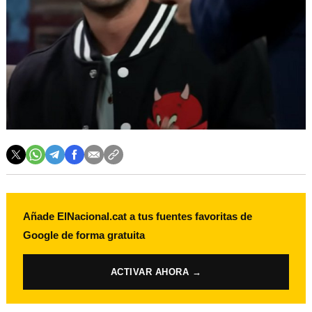
Añade ElNacional.cat a tus fuentes favoritas de
Google de forma gratuita
ACTIVAR AHORA →