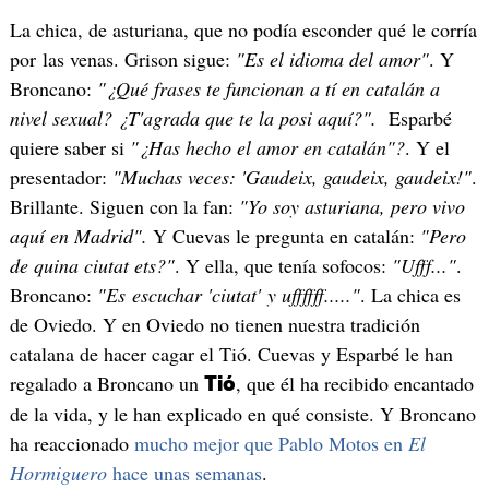
La chica, de asturiana, que no podía esconder qué le corría
por las venas. Grison sigue:
"Es el idioma del amor"
. Y
Broncano:
"¿Qué frases te funcionan a tí en catalán a
nivel sexual? ¿T'agrada que te la posi aquí?".
Esparbé
quiere saber si
"¿Has hecho el amor en catalán"?
. Y el
presentador:
"Muchas veces: 'Gaudeix, gaudeix, gaudeix!"
.
Brillante. Siguen con la fan:
"Yo soy asturiana, pero vivo
aquí en Madrid".
Y Cuevas le pregunta en catalán:
"Pero
de quina ciutat ets?"
. Y ella, que tenía sofocos:
"Ufff..."
.
Broncano:
"Es escuchar 'ciutat' y uffffff....."
. La chica es
de Oviedo. Y en Oviedo no tienen nuestra tradición
catalana de hacer cagar el Tió. Cuevas y Esparbé le han
regalado a Broncano un
, que él ha recibido encantado
Tió
de la vida, y le han explicado en qué consiste. Y Broncano
ha reaccionado
mucho mejor que Pablo Motos en
El
Hormiguero
hace unas semanas
.