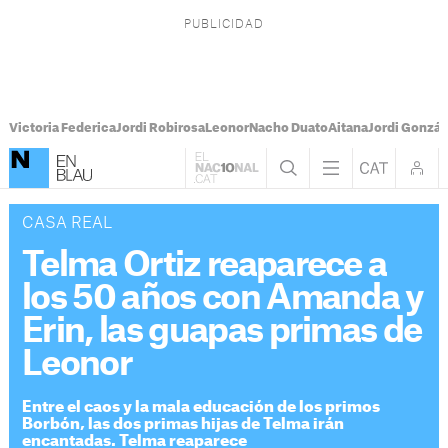
Victoria Federica
Jordi Robirosa
Leonor
Nacho Duato
Aitana
Jordi Gonzál
CASA REAL
Telma Ortiz reaparece a
los 50 años con Amanda y
Erin, las guapas primas de
Leonor
Entre el caos y la mala educación de los primos
Borbón, las dos primas hijas de Telma irán
encantadas. Telma reaparece