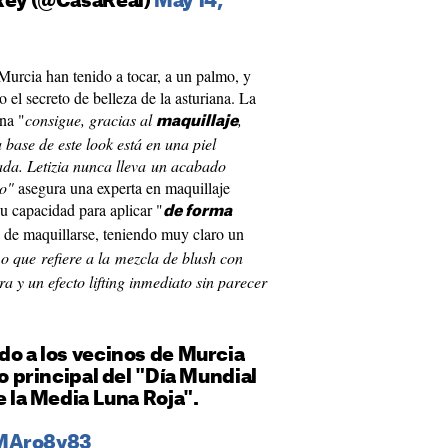
 Rey (@CasaReal)
May 14,
Murcia han tenido a tocar, a un palmo, y
el secreto de belleza de la asturiana. La
ina "
consigue, gracias al
,
maquillaje
a base de este look está en una piel
ada. Letizia nunca lleva un acabado
do"
asegura una experta en maquillaje
su capacidad para aplicar "
de forma
a de maquillarse, teniendo muy claro un
mo que refiere a la mezcla de blush con
a y un efecto lifting inmediato sin parecer
do a los vecinos de Murcia
to principal del "Día Mundial
e la Media Luna Roja".
sMAro8y83