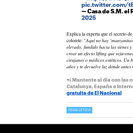
pic.twitter.com/
— Casa de S.M. el
2025
Explica la experta que el secreto de
colorete: "
Aquí no hay ‘manzanitas’ 
elevado, fundido hacia las sienes y
crear un efecto lifting que rejuvene
cirujanos o médicos estéticos. Un b
años y te devuelve luz donde antes
📲 Mantente al día con las n
Catalunya, España e Intern
gratuita de El Nacional
REINA LETIZIA