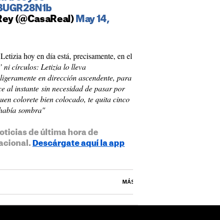
tBUGR28N1b
 Rey (@CasaReal)
May 14,
 Letizia hoy en día está, precisamente, en el
ni círculos: Letizia lo lleva
 ligeramente en dirección ascendente, para
ce al instante sin necesidad de pasar por
uen colorete bien colocado, te quita cinco
 había sombra"
oticias de última hora de
acional.
Descárgate aquí la app
MÁS