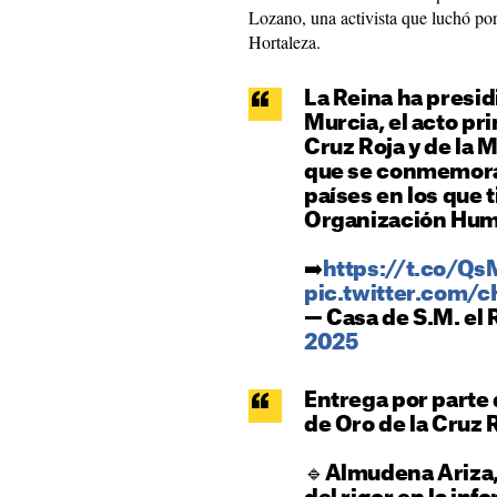
Lozano, una activista que luchó por
Hortaleza.
La Reina ha presid
Murcia, el acto pri
Cruz Roja y de la 
que se conmemora e
países en los que 
Organización Huma
➡️
https://t.co/Q
pic.twitter.com/
— Casa de S.M. el
2025
Entrega por parte 
de Oro de la Cruz R
🔹Almudena Ariza,