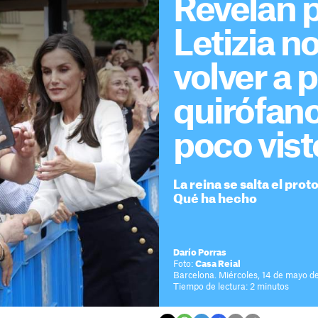
Revelan 
Letizia n
volver a 
quirófano
poco vist
La reina se salta el pro
Qué ha hecho
Darío Porras
Foto:
Casa Reial
Barcelona. Miércoles, 14 de mayo d
Tiempo de lectura: 2 minutos