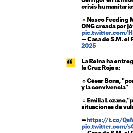
del rigor en la inf
crisis humanitaria
🔹Nasco Feeding M
ONG creada por j
pic.twitter.com/
— Casa de S.M. el
2025
La Reina ha entreg
la Cruz Roja a:
🔹César Bona, "po
y la convivencia"
🔹Emilia Lozano,"
situaciones de vul
➡️
https://t.co/Q
pic.twitter.com/