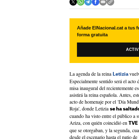
Añade ElNacional.cat a tus f
forma gratuita
ACTI
La agenda de la reina
vuelv
Letizia
Especialmente sentido será el acto 
misa inaugural del recientemente e
asistirá la reina española. Antes, e
acto de homenaje por el 'Día Mundi
Roja', donde Letizia
se ha saltad
cuando ha visto entre el público a
Ariza, con quién coincidió en
TVE
que se otorgaban, y la segunda, cua
desde el escenario hasta el patio de