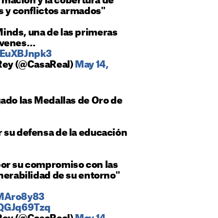
ormación y la cobertura de
s y conflictos armados"
inds, una de las primeras
óvenes…
HEuXBJnpk3
 Rey (@CasaReal)
May 14,
ado las Medallas de Oro de
r su defensa de la educación
por su compromiso con las
nerabilidad de su entorno"
sMAro8y83
sQGJq69Tzq