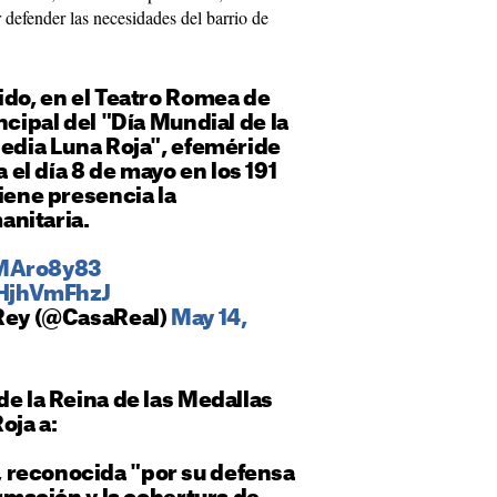
 defender las necesidades del barrio de
ido, en el Teatro Romea de
ncipal del "Día Mundial de la
Media Luna Roja", efeméride
l día 8 de mayo en los 191
tiene presencia la
nitaria.
sMAro8y83
cHjhVmFhzJ
 Rey (@CasaReal)
May 14,
de la Reina de las Medallas
oja a:
 reconocida "por su defensa