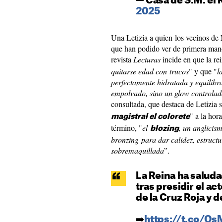
— Casa de S.M. el
2025
Una Letizia a quien los vecinos de 
que han podido ver de primera mano 
revista
Lecturas
incide en que la re
quitarse edad con trucos
" y que "
l
perfectamente hidratada y equilibr
empolvado, sino un glow controla
consultada, que destaca de Letizia 
" a la hor
magistral el colorete
término, "
el
, un anglicis
blozing
bronzing para dar calidez, estructur
sobremaquillada
”.
La Reina ha saluda
tras presidir el ac
de la Cruz Roja y d
➡️
https://t.co/Q