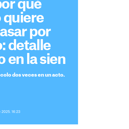
por qué
o quiere
pasar por
: detalle
o en la sien
tocolo dos veces en un acto.
e 2025. 16:23