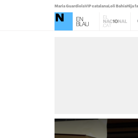
Maria Guardiola
VIP catalana
Loli Bahía
Hija 