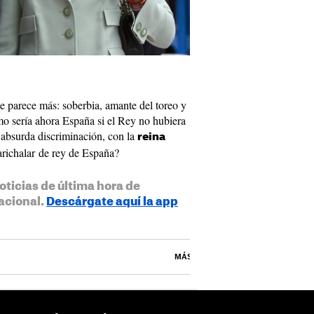
 le parece más: soberbia, amante del toreo y
o sería ahora España si el Rey no hubiera
 absurda discriminación, con la
reina
richalar de rey de España?
oticias de última hora de
acional.
Descárgate aquí la app
MÁS