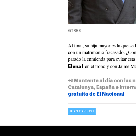
GTRES
Al final, su hija mayor es la que se
con un matrimonio fracasado. ¿Cóm
parado la enmienda para evitar esta
en el trono y con Jaime Ma
Elena I
📲 Mantente al día con las n
Catalunya, España e Intern
gratuita de El Nacional
JUAN CARLOS I