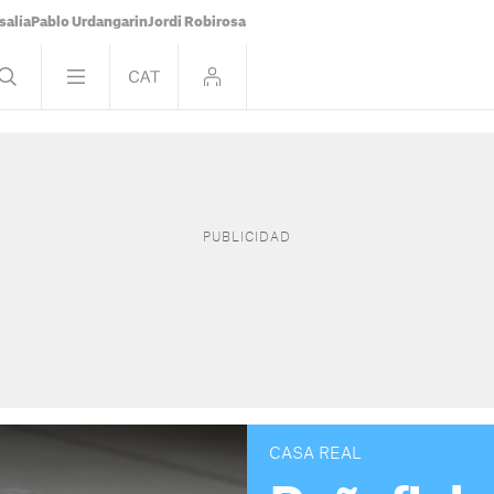
salía
Pablo Urdangarin
Jordi Robirosa
CASA REAL