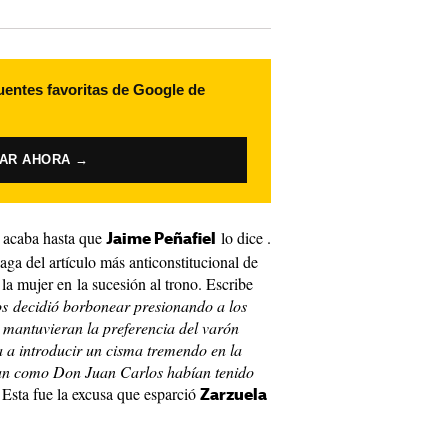
uentes favoritas de Google de
VAR AHORA →
e acaba hasta que
lo dice .
Jaime Peñafiel
laga del artículo más anticonstitucional de
 la mujer en la sucesión al trono. Escribe
s decidió borbonear presionando a los
 mantuvieran la preferencia del varón
a a introducir un cisma tremendo en la
an como Don Juan Carlos habían tenido
Esta fue la excusa que esparció
Zarzuela