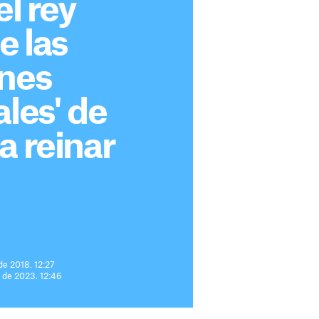
el rey
e las
ones
ales' de
a reinar
de 2018. 12:27
e de 2023. 12:46