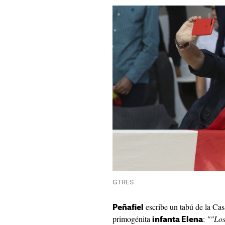
GTRES
escribe un tabú de la Casa
Peñafiel
primogénita
:
""Los
infanta Elena