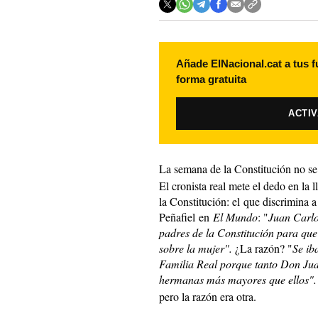
Añade ElNacional.cat a tus f
forma gratuita
ACTI
La semana de la Constitución no s
El cronista real mete el dedo en la l
la Constitución: el que discrimina a
Peñafiel en
El Mundo
: "
Juan Carlo
padres de la Constitución para que
sobre la mujer".
¿La razón? "
Se ib
Familia Real porque tanto Don Ju
hermanas más mayores que ellos".
pero la razón era otra.