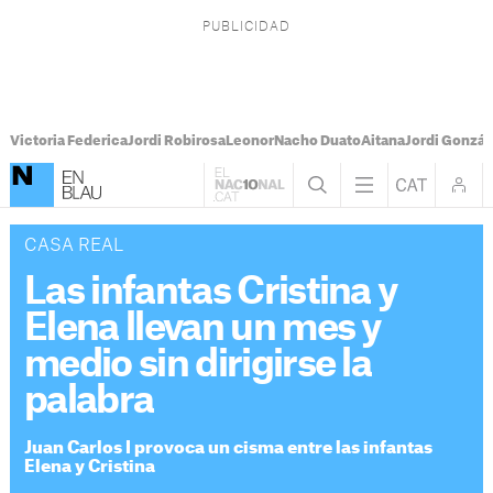
Victoria Federica
Jordi Robirosa
Leonor
Nacho Duato
Aitana
Jordi Gonzál
CASA REAL
Las infantas Cristina y
Elena llevan un mes y
medio sin dirigirse la
palabra
Juan Carlos I provoca un cisma entre las infantas
Elena y Cristina