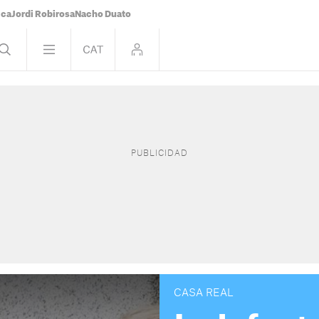
ica
Jordi Robirosa
Nacho Duato
CASA REAL