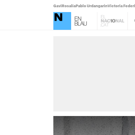
Gavi
Rosalía
Pablo Urdangarin
Victoria Feder