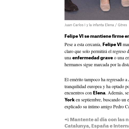
Juan Carlos I y la infanta Elena / Gtres
Felipe VI se mantiene firme e
Pese a esta cercanía,
mant
Felipe VI
claro que solo permitirá el regreso 
una
o una em
enfermedad grave
hermanos sigue marcada por la distan
El emérito tampoco ha regresado a
tranquilidad europea y ha optado po
encuentros con
. Además, se
Elena
en septiembre, buscando un en
York
explicado su íntimo amigo Pedro Ca
📲 Mantente al día con las n
Catalunya, España e Intern