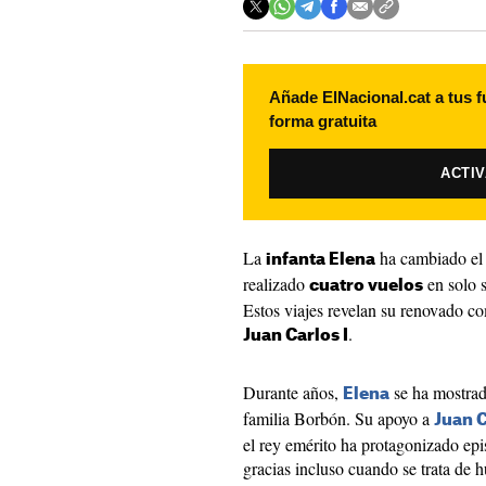
Añade ElNacional.cat a tus f
forma gratuita
ACTI
La
ha cambiado el
infanta Elena
realizado
en solo s
cuatro vuelos
Estos viajes revelan su renovado c
.
Juan Carlos I
Durante años,
se ha mostra
Elena
familia Borbón. Su apoyo a
Juan C
el rey emérito ha protagonizado epi
gracias incluso cuando se trata de 