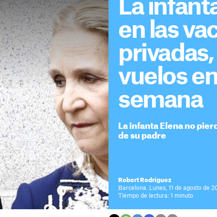
La infant
en las va
privadas,
vuelos e
semana
La infanta Elena no pier
de su padre
Robert Rodríguez
Barcelona. Lunes, 11 de agosto de 20
Tiempo de lectura: 1 minuto