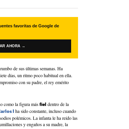
uentes favoritas de Google de
VAR AHORA →
 rumbo de sus últimas semanas. Ha
iete días, un ritmo poco habitual en ella.
ompromiso con su padre, el rey emérito
do como la figura más
dentro de la
fiel
ha sido constante, incluso cuando
arlos I
sodios polémicos. La infanta le ha reído las
humillaciones y engaños a su madre, la