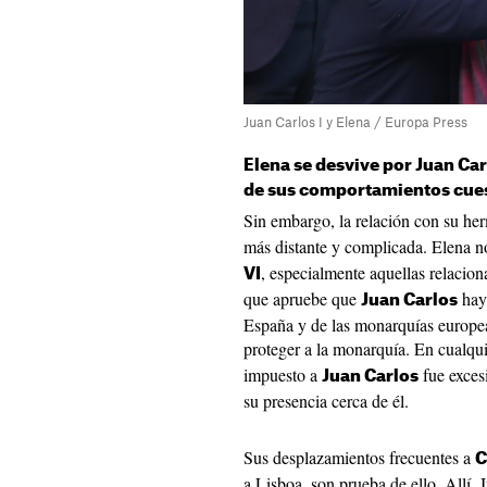
Juan Carlos I y Elena / Europa Press
Elena se desvive por Juan Car
de sus comportamientos cue
Sin embargo, la relación con su her
más distante y complicada. Elena 
, especialmente aquellas relacion
VI
que apruebe que
haya
Juan Carlos
España y de las monarquías europeas
proteger a la monarquía. En cualqu
impuesto a
fue excesi
Juan Carlos
su presencia cerca de él.
Sus desplazamientos frecuentes a
C
a Lisboa, son prueba de ello. Allí,