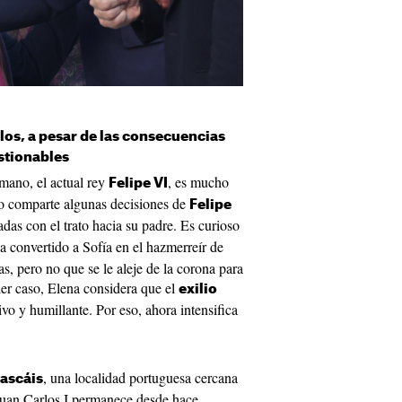
los, a pesar de las consecuencias
stionables
mano, el actual rey
, es mucho
Felipe VI
no comparte algunas decisiones de
Felipe
adas con el trato hacia su padre. Es curioso
 convertido a Sofía en el hazmerreír de
, pero no que se le aleje de la corona para
ier caso, Elena considera que el
exilio
vo y humillante. Por eso, ahora intensifica
, una localidad portuguesa cercana
ascáis
 Juan Carlos I permanece desde hace