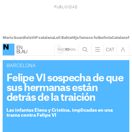
Maria Guardiola
VIP catalana
Loli Bahía
Hija famoso futbolista
Catalanofo
BARCELONA
Felipe VI sospecha de que
sus hermanas están
detrás de la traición
Las infantas Elena y Cristina, implicadas en una
trama contra Felipe VI