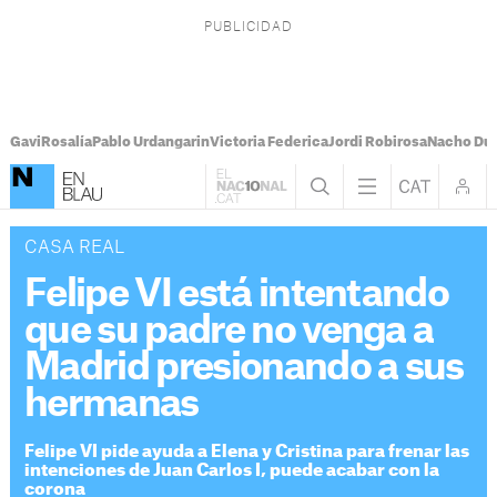
Gavi
Rosalía
Pablo Urdangarin
Victoria Federica
Jordi Robirosa
Nacho Du
CASA REAL
Felipe VI está intentando
que su padre no venga a
Madrid presionando a sus
hermanas
Felipe VI pide ayuda a Elena y Cristina para frenar las
intenciones de Juan Carlos I, puede acabar con la
corona