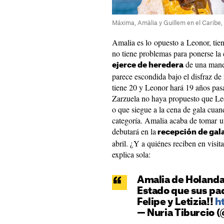
Máxima, Amàlia y Guillem en el Caribe
Amalia es lo opuesto a Leonor, tie
no tiene problemas para ponerse la
de una mane
ejerce de heredera
parece escondida bajo el disfraz de
tiene 20 y Leonor hará 19 años pas
Zarzuela no haya propuesto que Leon
o que siegue a la cena de gala cuand
categoría. Amalia acaba de tomar 
debutará en la
recepción de gal
abril. ¿Y a quiénes reciben en visit
explica sola:
Amalia de Holanda 
Estado que sus pa
Felipe y Letizia!!
h
— Nuria Tiburcio (