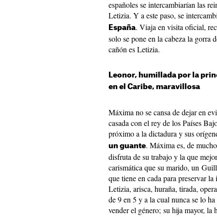
españoles se intercambiarían las re
Letizia. Y a este paso, se intercam
. Viaja en visita oficial, 
España
solo se pone en la cabeza la gorra 
cañón es Letizia.
Leonor, humillada por la prin
en el Caribe, maravillosa
Máxima no se cansa de dejar en evid
casada con el rey de los Países Baj
próximo a la dictadura y sus oríge
. Máxima es, de mucho,
un guante
disfruta de su trabajo y la que mejo
carismática que su marido, un Guil
que tiene en cada para preservar la
Letizia, arisca, huraña, tirada, ope
de 9 en 5 y a la cual nunca se lo ha 
vender el género; su hija mayor, la 