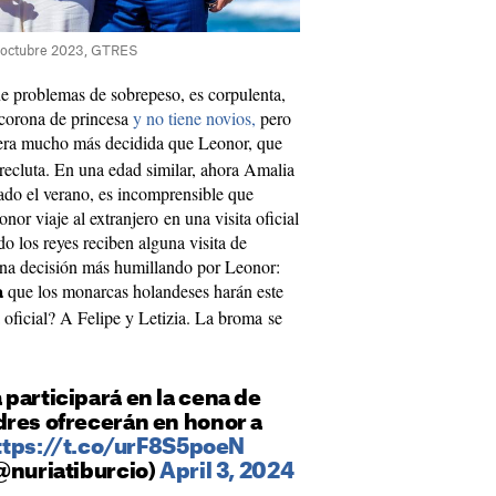
, octubre 2023, GTRES
ne problemas de sobrepeso, es corpulenta,
 corona de princesa
y no tiene novios,
pero
ra mucho más decidida que Leonor, que
 recluta. En una edad similar, ahora Amalia
ado el verano, es incomprensible que
or viaje al extranjero en una visita oficial
o los reyes reciben alguna visita de
una decisión más humillando por Leonor:
que los monarcas holandeses harán este
a
a oficial? A Felipe y Letizia. La broma se
participará en la cena de
dres ofrecerán en honor a
ttps://t.co/urF8S5poeN
@nuriatiburcio)
April 3, 2024