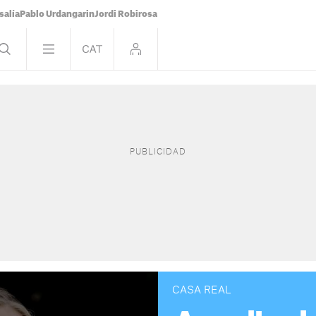
salía
Pablo Urdangarin
Jordi Robirosa
CASA REAL