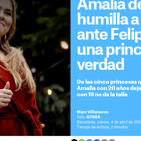
Amalia d
humilla a
ante Felip
una prin
verdad
De las cinco princesas 
Amalia con 20 años deja
con 18 no da la talla
Marc Villanueva
Foto:
GTRES
Barcelona. Jueves, 4 de abril de 202
Tiempo de lectura: 2 minutos