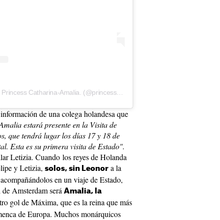
Una publicación compartida miedo Princess Catharina-Amalia. (@princess.catharinaamalia)
 información de una colega holandesa que
lia estará presente en la Visita de
s, que tendrá lugar los días 17 y 18 de
tal. Esta es su primera visita de Estado".
ar Letizia. Cuando los reyes de Holanda
lipe y Letizia,
a la
solos, sin Leonor
r acompañándolos en un viaje de Estado,
eal de Amsterdam será
Amalia, la
tro gol de Máxima, que es la reina que más
flamenca de Europa. Muchos monárquicos