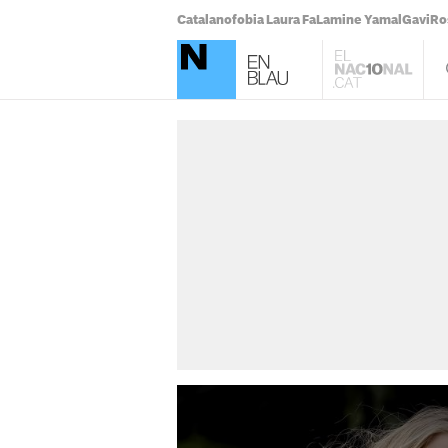
Catalanofobia Laura Fa
Lamine Yamal
Gavi
Ro