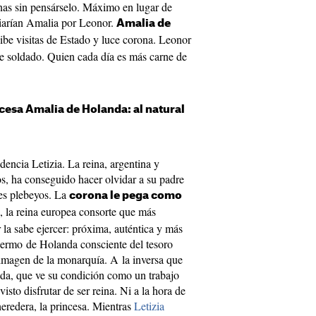
inas sin pensárselo. Máximo en lugar de
biarían Amalia por Leonor.
Amalia de
recibe visitas de Estado y luce corona. Leonor
de soldado. Quien cada día es más carne de
cesa Amalia de Holanda: al natural
encia Letizia. La reina, argentina y
os, ha conseguido hacer olvidar a su padre
nes plebeyos. La
corona le pega como
 la reina europea consorte que más
r la sabe ejercer: próxima, auténtica y más
lermo de Holanda consciente del tesoro
 imagen de la monarquía. A la inversa que
rada, que ve su condición como un trabajo
visto disfrutar de ser reina. Ni a la hora de
heredera, la princesa. Mientras
Letizia