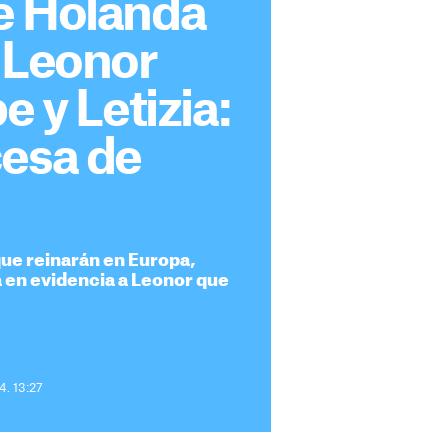
e Holanda
 Leonor
e y Letizia:
cesa de
que reinarán en Europa,
 en evidencia a Leonor que
4. 13:27