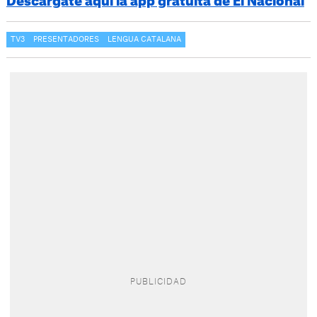
Descárgate aquí la app gratuita de El Nacional
TV3
PRESENTADORES
LENGUA CATALANA