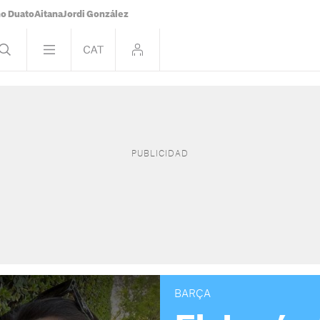
o Duato
Aitana
Jordi González
BARÇA