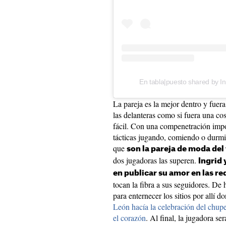
En tabla|puesto shared by I
La pareja es la mejor dentro y fuer
las delanteras como si fuera una co
fácil. Con una compenetración impo
tácticas jugando, comiendo o durmi
que
son la pareja de moda del
dos jugadoras las superen.
Ingrid
en publicar su amor en las re
tocan la fibra a sus seguidores. De 
para enternecer los sitios por allí 
León hacía la celebración del chupe
el corazón
. Al final, la jugadora s