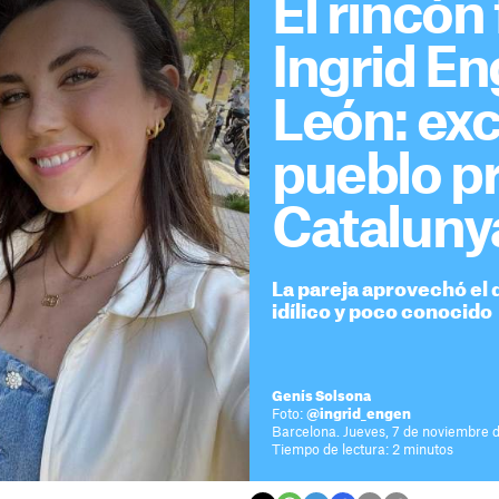
El rincón
Ingrid En
León: exc
pueblo p
Cataluny
La pareja aprovechó el 
idílico y poco conocido
Genís Solsona
Foto:
@ingrid_engen
Barcelona. Jueves, 7 de noviembre 
Tiempo de lectura: 2 minutos