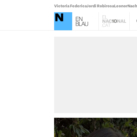
Victoria Federica
Jordi Robirosa
Leonor
Nach