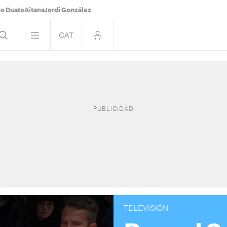
o Duato
Aitana
Jordi González
TELEVISIÓN