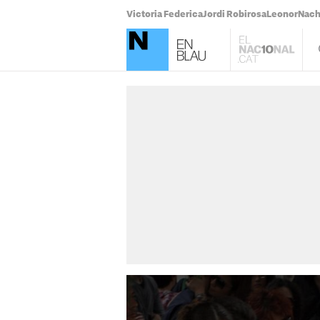
Victoria Federica
Jordi Robirosa
Leonor
Nach