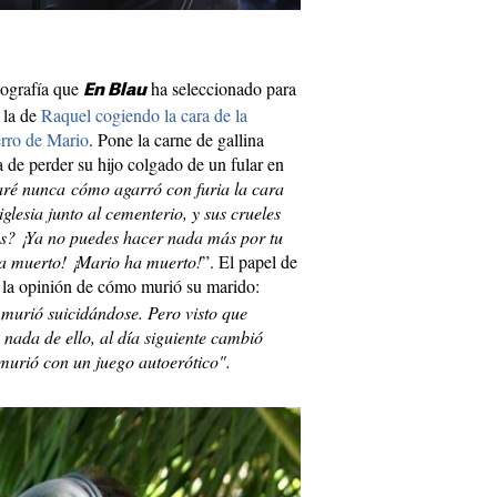
tografía que
ha seleccionado para
En Blau
: la de
Raquel cogiendo la cara de la
erro de Mario
. Pone la carne de gallina
de perder su hijo colgado de un fular en
aré nunca cómo agarró con furia la cara
iglesia junto al cementerio, y sus crueles
es? ¡Ya no puedes hacer nada más por tu
a muerto! ¡Mario ha muerto!
”. El papel de
la opinión de cómo murió su marido:
murió suicidándose. Pero visto que
nada de ello, al día siguiente cambió
 murió con un juego autoerótico".