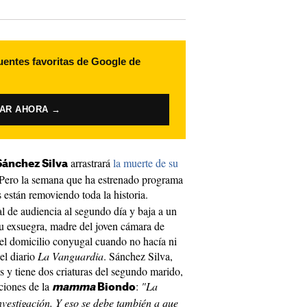
uentes favoritas de Google de
VAR AHORA →
arrastrará
la muerte de su
Sánchez Silva
 Pero la semana que ha estrenado programa
s están removiendo toda la historia.
l de audiencia al segundo día y baja a un
u exsuegra, madre del joven cámara de
el domicilio conyugal cuando no hacía ni
el diario
La Vanguardia
. Sánchez Silva,
 y tiene dos criaturas del segundo marido,
ciones de la
:
"La
mamma
Biondo
nvestigación. Y eso se debe también a que