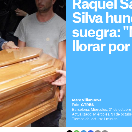
Raquel S
Silva hun
suegra: "
llorar por
Marc Villanueva
Foto:
GTRES
Barcelona. Miércoles, 31 de octubre
Actualizado: Miércoles, 31 de octubr
Tiempo de lectura: 1 minuto