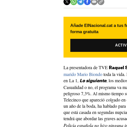
Añade ElNacional.cat a tus f
forma gratuita
ACTI
La presentadora de TVE
Raquel 
marido Mario Biondo
toda la vida.
en La 1,
, los medio
Lo siguiente
Casualidad o no, el programa va ma
peligroso 7,3%. Al mismo tiempo s
Telecinco que apareció colgado en 
un año de la boda, ha hablado para 
que está casada en segundas nupcias
tendrá que abordar las graves acusa
Policía española no hizo ninguna i