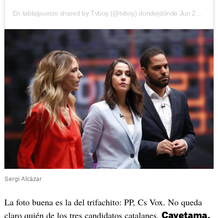
En tabla|puesto shared by
Tvboy
(@tvboy) donde|dónde
Jun 27, 2020 at 3:26am PDT
Sergi Alcàzar
La foto buena es la del trifachito: PP, Cs Vox. No queda
claro quién de los tres candidatos catalanes,
Cayetama,