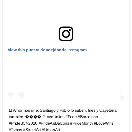
View this puesto donde|dónde Instagram
El Amor nos une. Santiago y Pablo lo saben, Inés y Cayetana
también. ���� #LoveUnites #Pride #Barcelona
#PrideBCN2020 #PrideAlsBalcons #PrideMonth #LoveWins
#Tvboy #StreetArt #UrbanArt