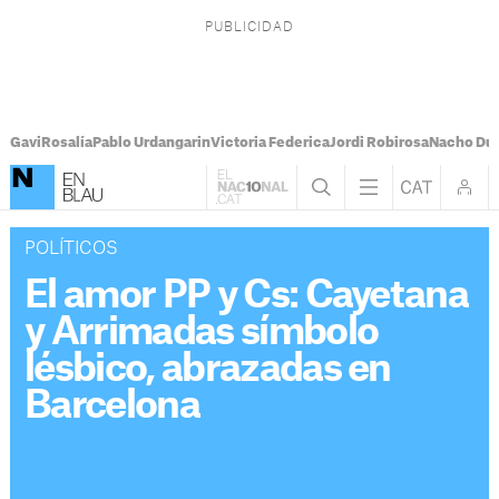
Gavi
Rosalía
Pablo Urdangarin
Victoria Federica
Jordi Robirosa
Nacho Du
POLÍTICOS
El amor PP y Cs: Cayetana
y Arrimadas símbolo
lésbico, abrazadas en
Barcelona