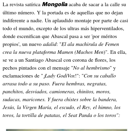
La revista satírica
acaba de sacar a la calle su
Mongolia
último número. Y la portada es de aquellas que no dejan
indiferente a nadie. Un aplaudido montaje por parte de casi
todo el mundo, excepto de los ultras más hiperventilados,
donde escenifican que Abascal pasa a ser 'por méritos
propios', un nuevo
adalid
: "
El ala machirula de Femen
crea la nueva plataforma Mamen (Machos Men
)". En ella,
se ve a un Santiago Abascal con corona de flores, los
pechos pintados con el mensaje "
No al hembrismo
" y
exclamaciones de "
¡Lady GodiVox
!": "
Con su caballo
arrasa todo a su paso. Fuera hembras, negratas,
panchitos, desviados, camioneras, chinitos, moros,
sudacas, maricones. Y fuera chistes sobre la bandera,
Jesús, la Virgen María, el escudo, el Rey, el himno, los
toros, la tortilla de patatas, el Seat Panda o los toros":