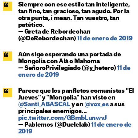
Siempre con ese estilo tan inteligente,
tan fino, tan gracioso, tan agudo. Por la
otra punta, i mean. Tan vuestro, tan
patético.
— Greta de Rebordechan
(@DeRebordechan)
11 de enero de 2019
Aún sigo esperando una portada de
Mongolia con Alá o Mahoma
— SeñoroPrivilegiado (@y_hetero)
11 de
enero de 2019
Parece que los panfletos comunistas "El
Jueves" y "Mongolia" han visto en
@Santi_ABASCAL
y en
@vox_es
a sus
principales enemigos...
pic.twitter.com/GBmbLunwvJ
— Pablemos (@Duelelab)
11 de enero de
2019