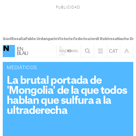
Gavi
Rosalía
Pablo Urdangarin
Victoria Federica
Jordi Robirosa
Nacho Du
MEDIÁTICOS
La brutal portada de
'Mongolia' de la que todos
hablan que sulfura a la
ultraderecha