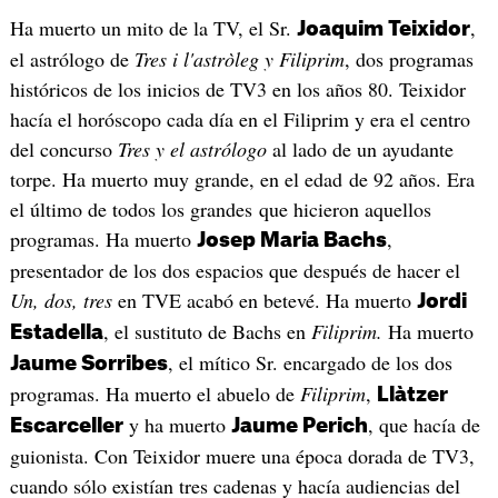
Ha muerto un mito de la TV, el Sr.
,
Joaquim Teixidor
el astrólogo de
Tres i l'astròleg y Filiprim
, dos programas
históricos de los inicios de TV3 en los años 80. Teixidor
hacía el horóscopo cada día en el Filiprim y era el centro
del concurso
Tres y el astrólogo
al lado de un ayudante
torpe. Ha muerto muy grande, en el edad de 92 años. Era
el último de todos los grandes que hicieron aquellos
programas. Ha muerto
,
Josep Maria Bachs
presentador de los dos espacios que después de hacer el
Un, dos, tres
en TVE acabó en betevé. Ha muerto
Jordi
, el sustituto de Bachs en
Filiprim.
Ha muerto
Estadella
, el mítico Sr. encargado de los dos
Jaume Sorribes
programas. Ha muerto el abuelo de
Filiprim
,
Llàtzer
y ha muerto
, que hacía de
Escarceller
Jaume Perich
guionista. Con Teixidor muere una época dorada de TV3,
cuando sólo existían tres cadenas y hacía audiencias del