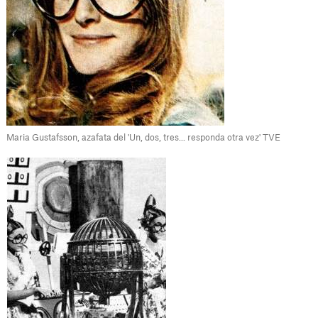
Maria Gustafsson, azafata del 'Un, dos, tres... responda otra vez' TVE