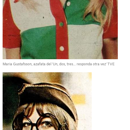
Maria Gustafsson, azafata del 'Un, dos, tres... responda otra vez' TVE