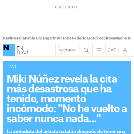
Gavi
Rosalía
Pablo Urdangarin
Victoria Federica
Jordi Robirosa
Nacho Du
TV3
Miki Núñez revela la cita
más desastrosa que ha
tenido, momento
incómodo: "No he vuelto a
saber nunca nada..."
La anécdota del artista catalán después de tener una