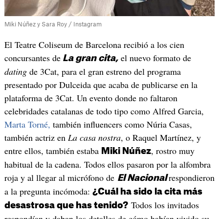
Miki Núñez y Sara Roy / Instagram
El Teatre Coliseum de Barcelona recibió a los cien
concursantes de
el nuevo formato de
La gran cita,
dating
de 3Cat, para el gran estreno del programa
presentado por Dulceida que acaba de publicarse en la
plataforma de 3Cat. Un evento donde no faltaron
celebridades catalanas de todo tipo como Alfred Garcia,
Marta Torné,
también influencers como Núria Casas,
también actriz en
La casa nostra
, o Raquel Martínez, y
entre ellos, también estaba
, rostro muy
Miki Núñez
habitual de la cadena. Todos ellos pasaron por la alfombra
roja y al llegar al micrófono de
respondieron
El Nacional
a la pregunta incómoda:
¿Cuál ha sido la cita más
Todos los invitados
desastrosa que has tenido?
respondían y daban los detalles de cómo habían vivido su