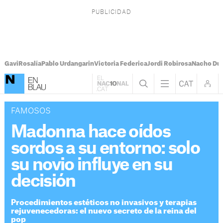
Gavi
Rosalía
Pablo Urdangarin
Victoria Federica
Jordi Robirosa
Nacho Du
FAMOSOS
Madonna hace oídos
sordos a su entorno: solo
su novio influye en su
decisión
Procedimientos estéticos no invasivos y terapias
rejuvenecedoras: el nuevo secreto de la reina del
pop