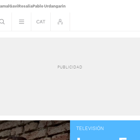
Yamal
Gavi
Rosalía
Pablo Urdangarin
TELEVISIÓN