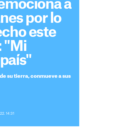
 emociona a
anes por lo
echo este
 "Mi
país"
 de su tierra, conmueve a sus
22. 14:31