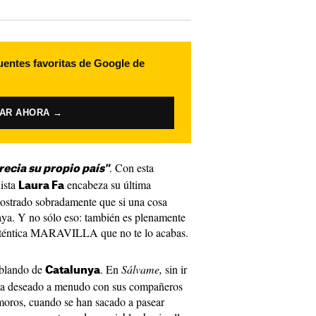
uentes favoritas de Google de
VAR AHORA →
. Con esta
recia su propio país"
dista
encabeza su última
Laura Fa
ostrado sobradamente que si una cosa
 vaya. Y no sólo eso: también es plenamente
auténtica MARAVILLA que no te lo acabas.
ablando de
. En
Sálvame,
sin ir
Catalunya
as ha deseado a menudo con sus compañeros
moros, cuando se han sacado a pasear