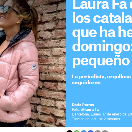
Laura Fa
los catal
que ha h
domingo:
pequeño 
La periodista, orgullosa
seguidores
Darío Porras
Foto:
@laura_fa
Barcelona. Lunes, 17 de enero de 20
Tiempo de lectura: 2 minutos