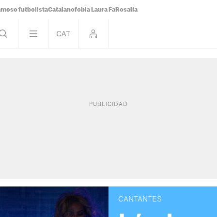
famoso futbolista
Catalanofobia Laura Fa
Rosalía
CANTANTES