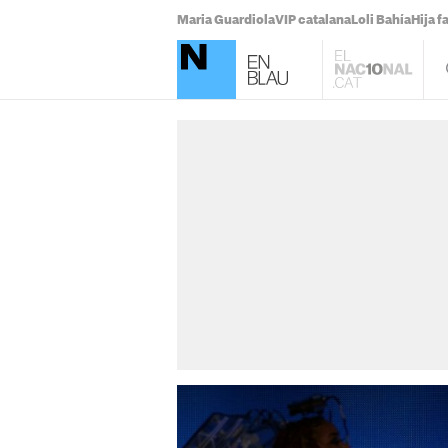
Maria Guardiola
VIP catalana
Loli Bahía
Hija 