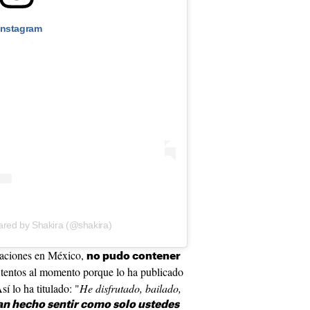
Instagram
ared by Shakira (@shakira)
uaciones en México,
no pudo contener
Atentos al momento porque lo ha publicado
í lo ha titulado: "
He disfrutado, bailado,
n hecho sentir como solo ustedes