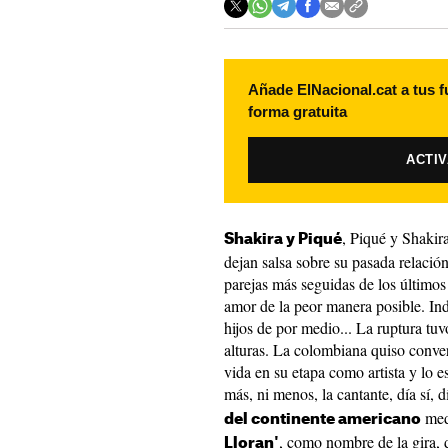
Añade ElNacional.cat a tus f
forma gratuita
ACTI
, Piqué y Shakir
Shakira y Piqué
dejan salsa sobre su pasada relació
parejas más seguidas de los últimos 
amor de la peor manera posible. Ind
hijos de por medio... La ruptura tuv
alturas. La colombiana quiso conver
vida en su etapa como artista y lo 
más, ni menos, la cantante, día sí, 
medi
del continente americano
, como nombre de la gira, d
Lloran'