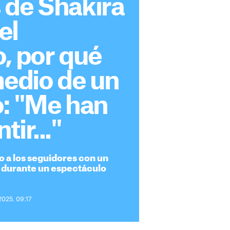
 de Shakira
el
, por qué
medio de un
o: "Me han
ir..."
o a los seguidores con un
durante un espectáculo
2025. 09:17