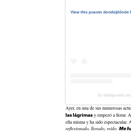
View this puesto donde|dónde 
En tabla|puesto sh
Ayer, en una de sus numerosas act
y empezó a llorar. 
las lágrimas
ella misma y ha sido espectacular. As
reflexionado, llorado, reído.
Me ha