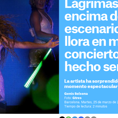
Lágrimas
encima d
escenario
llora en 
conciert
hecho sent
La artista ha sorprendid
momento espectacular 
Genís Solsona
Foto:
Gtres
Barcelona. Martes, 25 de marzo de 
Tiempo de lectura: 2 minutos