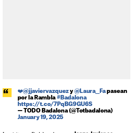
❤️@jjaviervazquez
y
@Laura__Fa
pasean
por la Rambla
#Badalona
https://t.co/7PqBG9GU6S
— TODO Badalona (@Totbadalona)
January 19, 2025