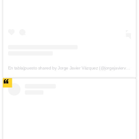
En tabla|puesto shared by Jorge Javier Vázquez (@jorgejaviervazquez)