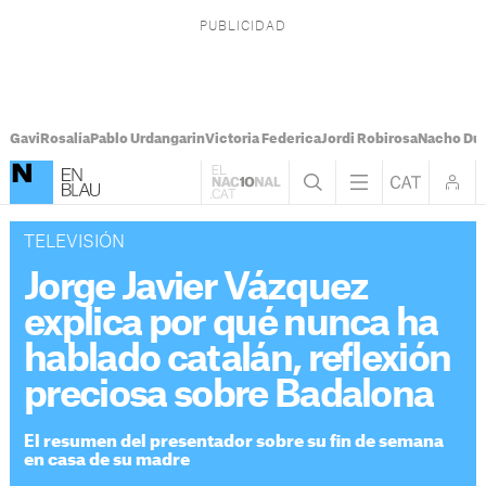
Gavi
Rosalía
Pablo Urdangarin
Victoria Federica
Jordi Robirosa
Nacho Du
TELEVISIÓN
Jorge Javier Vázquez
explica por qué nunca ha
hablado catalán, reflexión
preciosa sobre Badalona
El resumen del presentador sobre su fin de semana
en casa de su madre