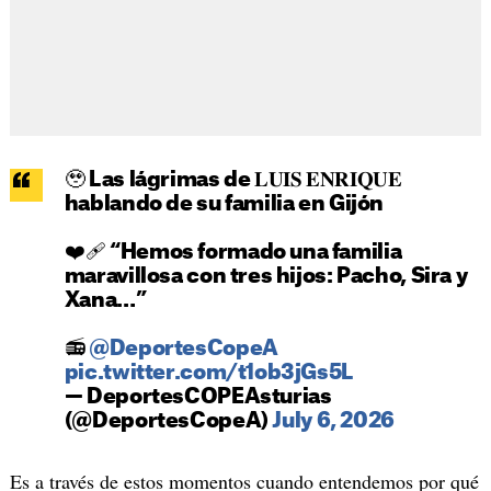
🥹 Las lágrimas de 𝐋𝐔𝐈𝐒 𝐄𝐍𝐑𝐈𝐐𝐔𝐄
hablando de su familia en Gijón
❤️‍🩹 “Hemos formado una familia
maravillosa con tres hijos: Pacho, Sira y
Xana…”
📻
@DeportesCopeA
pic.twitter.com/t1ob3jGs5L
— DeportesCOPEAsturias
(@DeportesCopeA)
July 6, 2026
Es a través de estos momentos cuando entendemos por qué