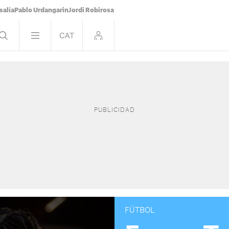
salía
Pablo Urdangarin
Jordi Robirosa
FÚTBOL