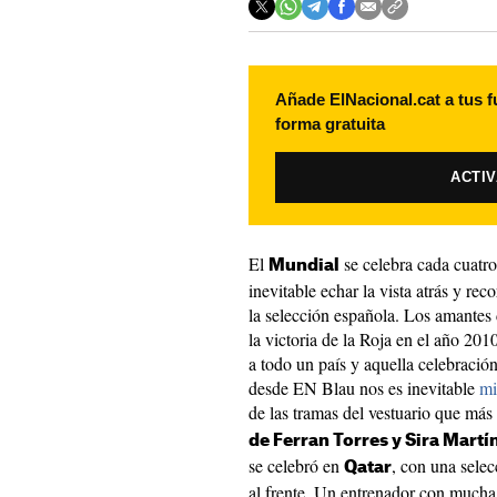
Añade ElNacional.cat a tus f
forma gratuita
ACTI
El
se celebra cada cuatro
Mundial
inevitable echar la vista atrás y r
la selección española. Los amantes
la victoria de la Roja en el año 20
a todo un país y aquella celebración
desde EN Blau nos es inevitable
mi
de las tramas del vestuario que más
de Ferran Torres y Sira Martí
se celebró en
, con una sele
Qatar
al frente. Un entrenador con mucha 