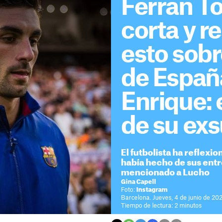
Ferran To
corta y 
esto sobr
de España
Enrique: 
de su ex
El futbolista ha reflexi
había hecho de sus ent
mencionado a Lucho
Gina Capell
Foto:
Instagram
Barcelona. Jueves, 4 de junio de 202
Tiempo de lectura: 2 minutos