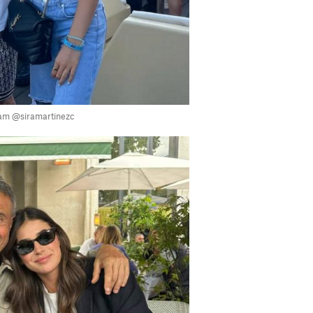
ram @siramartinezc