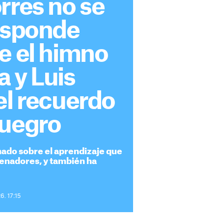
rres no se
responde
e el himno
 y Luis
el recuerdo
suegro
onado sobre el aprendizaje que
renadores, y también ha
6. 17:15