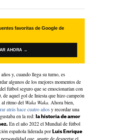
uentes favoritas de Google de
VAR AHORA →
 años y, cuando llega su turno, es
ecordar algunos de los mejores momentos de
 del fútbol seguro que se emocionarían con
10, de aquel gol de Iniesta que hizo campeón
 al ritmo del
Waka Waka.
Ahora bien,
rar atrás hace cuatro años
y recordar una
 gustaba en la red:
la historia de amor
En el año 2022 el Mundial de fútbol
nez.
cción española liderada por
Luis Enrique
personalidad que, aparte de despertar el