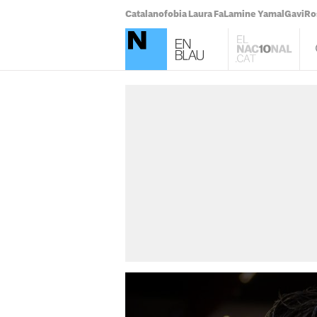
Catalanofobia Laura Fa
Lamine Yamal
Gavi
Ro