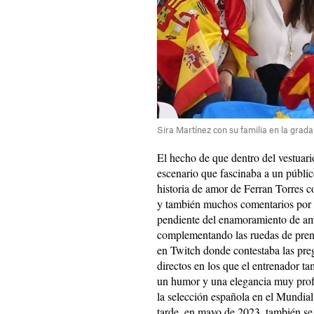
Sira Martínez con su familia en la grada
El hecho de que dentro del vestuari
escenario que fascinaba a un público
historia de amor de Ferran Torres c
y también muchos comentarios por 
pendiente del enamoramiento de am
complementando las ruedas de prens
en Twitch donde contestaba las preg
directos en los que el entrenador t
un humor y una elegancia muy prof
la selección española en el Mundia
tarde, en mayo de 2023, también s