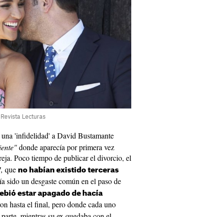
 Revista Lecturas
una 'infidelidad' a David Bustamante
iente"
donde aparecía por primera vez
eja. Poco tiempo de publicar el divorcio, el
,
que
no habían existido terceras
bía sido un desgaste común en el paso de
debió estar apagado de hacía
ron hasta el final, pero donde cada uno
a parte, mientras su ex quedaba con el