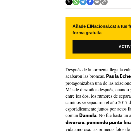
Añade ElNacional.cat a tus f
forma gratuita
ACTI
Después de la tormenta llega la cal
acabaron las broncas.
Paula Eche
protagonizaban una de las relacione
Más de diez años después, cuando 
entre los dos, los rumores de separ
caminos se separaron el año 2017 d
esporádicamente juntos por actos f
común
. No fue hasta un
Daniela
divorcio, poniendo punto fin
vida amorosa, las primeras fotos de l