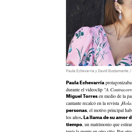
Paula Echevarría y David Bustamante /
protagonizaba 
Paula Echevarría
durante el videoclip
"A Contracorr
en medio de la par
Miguel Torres
cantante recalcó en la revista
¡Hola!
, el motivo principal ha
personas
los años
. La llama de su amor 
, un matrimonio que estira
tiempo
tenía la mente en otro sitio. Por otr