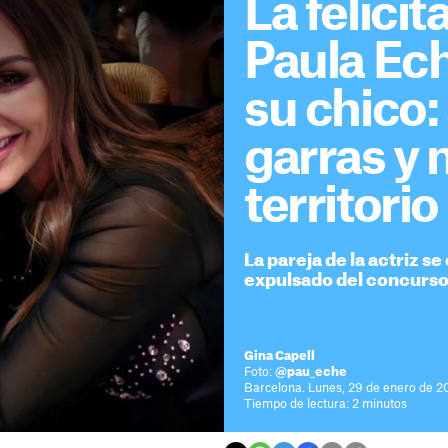
La felicit
Paula Ech
su chico:
garras y
territorio
La pareja de la actriz s
expulsado del concurso 
Gina Capell
Foto:
@pau_eche
Barcelona. Lunes, 29 de enero de 2
Tiempo de lectura: 2 minutos