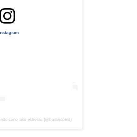
Instagram
ando cono laso estrellas (@bailandoest)