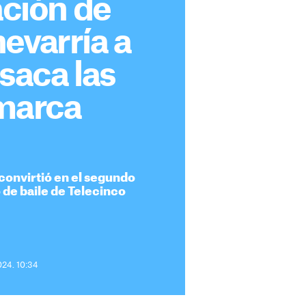
ación de
evarría a
 saca las
 marca
e convirtió en el segundo
de baile de Telecinco
024. 10:34