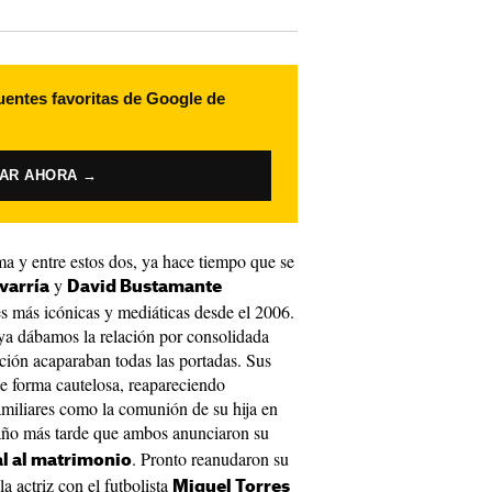
uentes favoritas de Google de
VAR AHORA →
ma y entre estos dos, ya hace tiempo que se
y
varría
David Bustamante
s más icónicas y mediáticas desde el 2006.
ya dábamos la relación por consolidada
ación acaparaban todas las portadas. Sus
e forma cautelosa, reapareciendo
amiliares como la comunión de su hija en
 año más tarde que ambos anunciaron su
. Pronto reanudaron su
al al matrimonio
a actriz con el futbolista
Miguel Torres