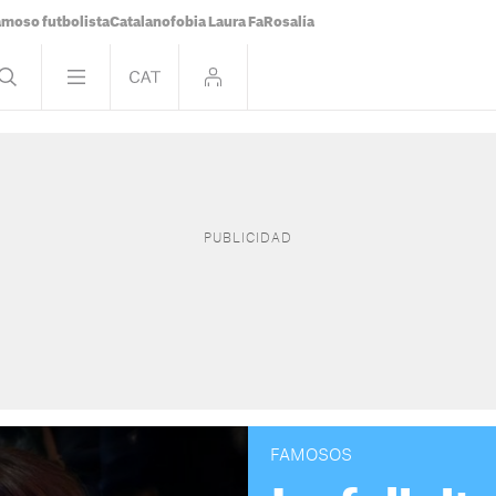
famoso futbolista
Catalanofobia Laura Fa
Rosalía
FAMOSOS