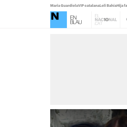
Maria Guardiola
VIP catalana
Loli Bahía
Hija 