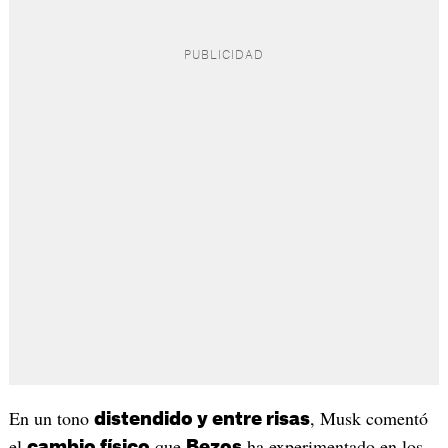
En un tono
, Musk comentó
distendido y entre risas
el
que
ha experimentado en los
cambio físico
Bezos