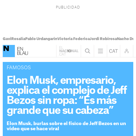
Gavi
Rosalía
Pablo Urdangarin
Victoria Federica
Jordi Robirosa
Nacho Du
FAMOSOS
Elon Musk, empresario,
explica el complejo de Jeff
Bezos sin ropa: “Es más
grande que su cabeza”
Elon Musk, burlas sobre el físico de Jeff Bezos en un
vídeo que se hace viral