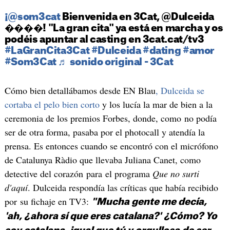
¡@som3cat
Bienvenida en 3Cat, @Dulceida
����! "La gran cita" ya está en marcha y os
podéis apuntar al casting en 3cat.cat/tv3
#LaGranCita3Cat
#Dulceida
#dating
#amor
#Som3Cat
♬ sonido original - 3Cat
Cómo bien detallábamos desde EN Blau
, Dulceida se
cortaba el pelo bien corto
y los lucía la mar de bien a la
ceremonia de los premios Forbes, donde, como no podía
ser de otra forma, pasaba por el photocall y atendía la
prensa. Es entonces cuando se encontró con el micrófono
de Catalunya Ràdio que llevaba Juliana Canet, como
detective del corazón para el programa
Que no surti
d'aquí
. Dulceida respondía las críticas que había recibido
por su fichaje en TV3:
"Mucha gente me decía,
'ah, ¿ahora sí que eres catalana?' ¿Cómo? Yo