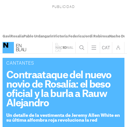
Gavi
Rosalía
Pablo Urdangarin
Victoria Federica
Jordi Robirosa
Nacho Du
CANTANTES
Contraataque del nuevo
novio de Rosalía: el beso
oficial y la burla a Rauw
Alejandro
Un detalle de la vestimenta de Jeremy Allen White en
su última alfombra roja revoluciona la red