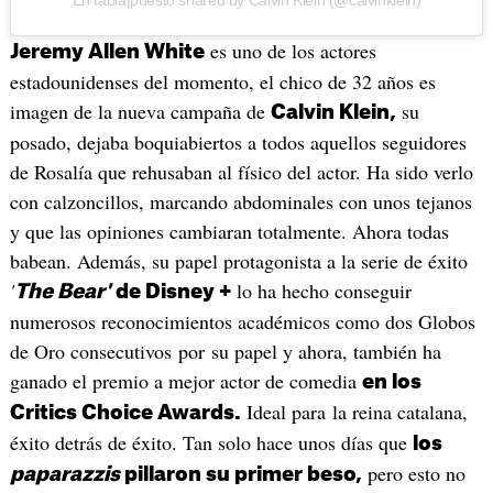
En tabla|puesto shared by Calvin Klein (@calvinklein)
es uno de los actores
Jeremy Allen White
estadounidenses del momento, el chico de 32 años es
imagen de la nueva campaña de
su
Calvin Klein,
posado, dejaba boquiabiertos a todos aquellos seguidores
de Rosalía que rehusaban al físico del actor. Ha sido verlo
con calzoncillos, marcando abdominales con unos tejanos
y que las opiniones cambiaran totalmente. Ahora todas
babean. Además, su papel protagonista a la serie de éxito
'
lo ha hecho conseguir
The Bear'
de Disney +
numerosos reconocimientos académicos como dos Globos
de Oro consecutivos por su papel y ahora, también ha
ganado el premio a mejor actor de comedia
en los
Ideal para la reina catalana,
Critics Choice Awards.
éxito detrás de éxito. Tan solo hace unos días que
los
pero esto no
paparazzis
pillaron su primer beso,