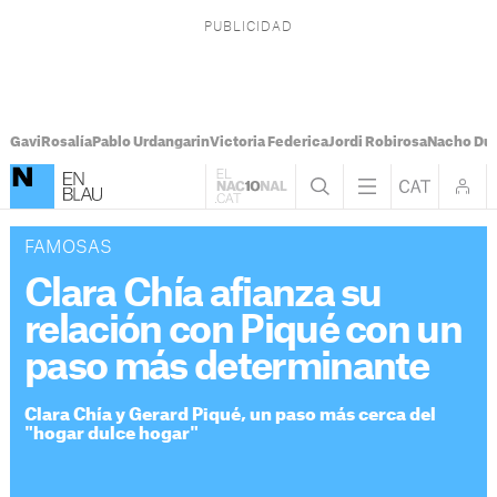
Gavi
Rosalía
Pablo Urdangarin
Victoria Federica
Jordi Robirosa
Nacho Du
FAMOSAS
Clara Chía afianza su
relación con Piqué con un
paso más determinante
Clara Chía y Gerard Piqué, un paso más cerca del
"hogar dulce hogar"