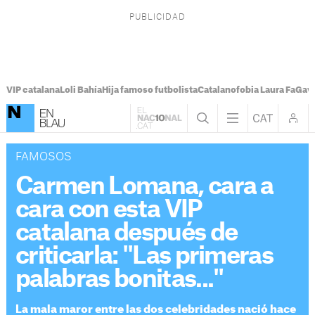
VIP catalana
Loli Bahía
Hija famoso futbolista
Catalanofobia Laura Fa
Gavi
FAMOSOS
Carmen Lomana, cara a
cara con esta VIP
catalana después de
criticarla: "Las primeras
palabras bonitas..."
La mala maror entre las dos celebridades nació hace