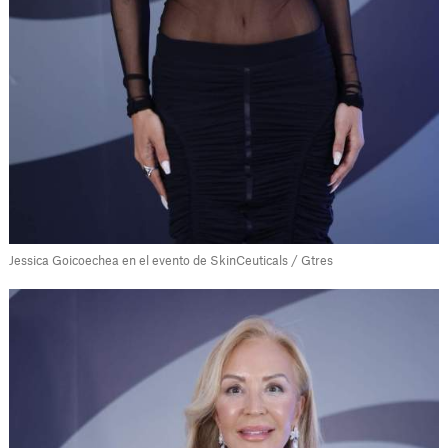
Jessica Goicoechea en el evento de SkinCeuticals / Gtres