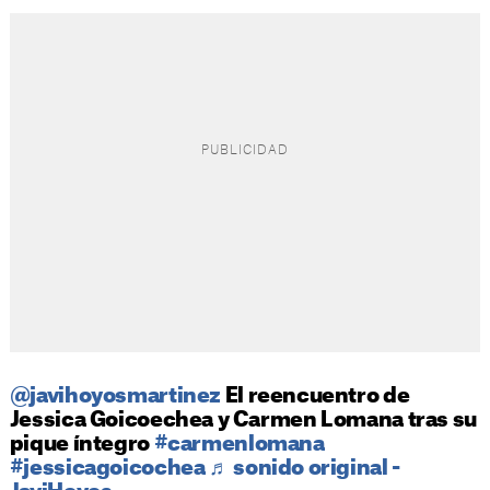
@javihoyosmartinez
El reencuentro de
Jessica Goicoechea y Carmen Lomana tras su
pique íntegro
#carmenlomana
#jessicagoicochea
♬ sonido original -