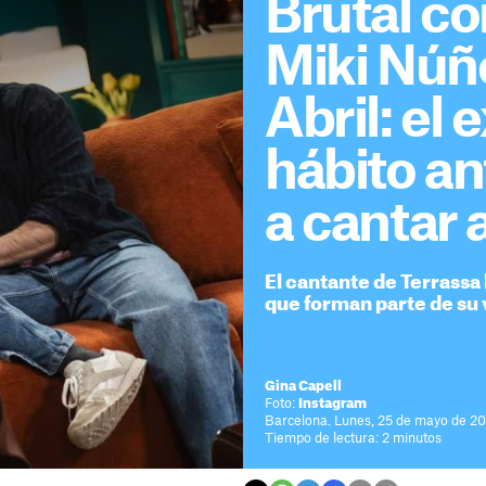
Brutal co
Miki Núñe
Abril: el 
hábito an
a cantar 
El cantante de Terrassa
que forman parte de su 
Gina Capell
Foto:
Instagram
Barcelona. Lunes, 25 de mayo de 20
Tiempo de lectura: 2 minutos