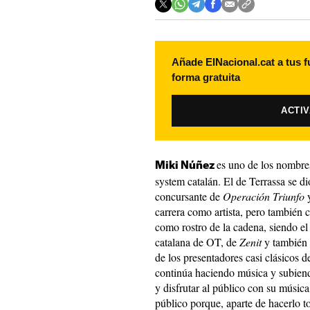
Añade ElNacional.cat a tus f
forma gratuita
ACTI
es uno de los nombre
Miki Núñez
system catalán. El de Terrassa se 
concursante de
Operación Triunfo
y
carrera como artista, pero también
como rostro de la cadena, siendo e
catalana de OT, de
Zenit
y también 
de los presentadores casi clásicos 
continúa haciendo música y subiendo
y disfrutar al público con su música
público porque, aparte de hacerlo t