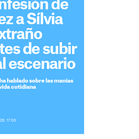
nfesión de
z a Sílvia
extraño
tes de subir
al escenario
 ha hablado sobre las manías
vida cotidiana
26. 17:03