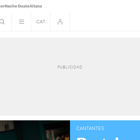
nor
Nacho Duato
Aitana
CANTANTES