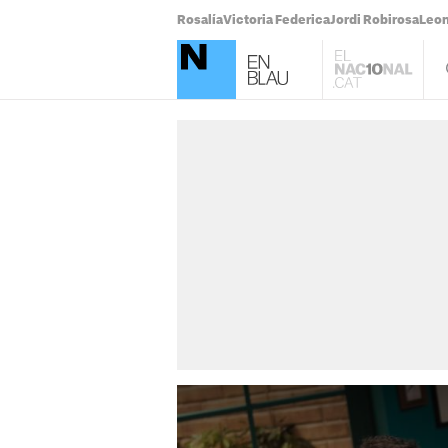
Rosalía
Victoria Federica
Jordi Robirosa
Leo