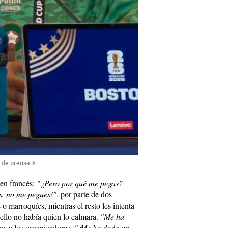
a de prensa X
 en francés:
"¿Pero por qué me pegas?
, no me pegues!"
, por parte de dos
 o marroquíes, mientras el resto les intenta
uello no había quien lo calmara.
"Me ha
los a los organizadores.
"¡Me ha dado un