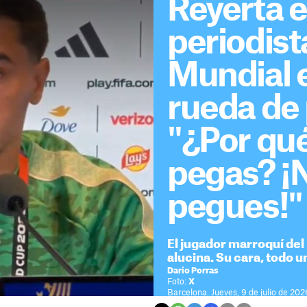
Reyerta e
periodist
Mundial 
rueda de 
"¿Por qu
pegas? ¡
pegues!"
El jugador marroquí del
alucina. Su cara, todo 
Darío Porras
Foto:
X
Barcelona. Jueves, 9 de julio de 202
Tiempo de lectura: 2 minutos