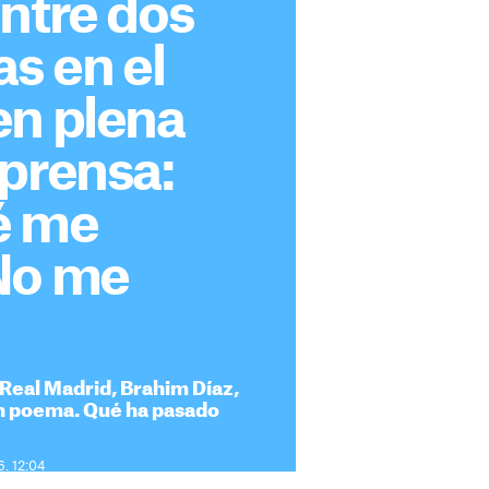
ntre dos
as en el
en plena
prensa:
é me
No me
 Real Madrid, Brahim Díaz,
un poema. Qué ha pasado
6. 12:04