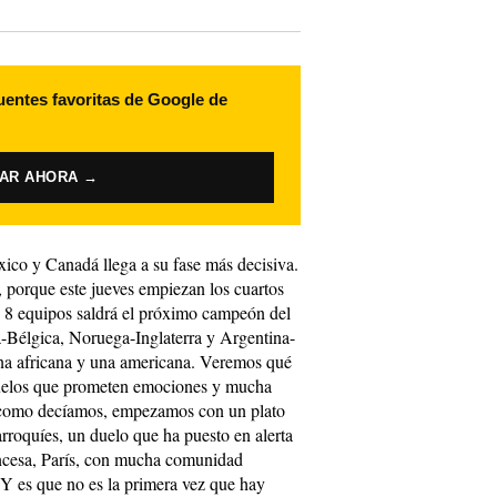
uentes favoritas de Google de
VAR AHORA →
co y Canadá llega a su fase más decisiva.
, porque este jueves empiezan los cuartos
s 8 equipos saldrá el próximo campeón del
Bélgica, Noruega-Inglaterra y Argentina-
una africana y una americana. Veremos qué
duelos que prometen emociones y mucha
, como decíamos, empezamos con un plato
arroquíes, un duelo que ha puesto en alerta
rancesa, París, con mucha comunidad
 Y es que no es la primera vez que hay