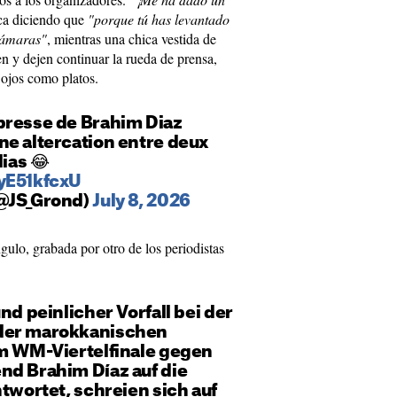
fica diciendo que
"porque tú has levantado
cámaras"
, mientras una chica vestida de
en y dejen continuar la rueda de prensa,
ojos como platos.
presse de Brahim Diaz
ne altercation entre deux
ias 😂
yE51kfcxU
(@JS_Grond)
July 8, 2026
ngulo, grabada por otro de los periodistas
nd peinlicher Vorfall bei der
der marokkanischen
em WM-Viertelfinale gegen
nd Brahim Díaz auf die
ntwortet, schreien sich auf