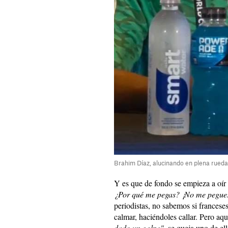
Brahim Díaz, alucinando en plena rued
Y es que de fondo se empieza a oír
¿Por qué me pegas? ¡No me pegues
periodistas, no sabemos si franceses
calmar, haciéndoles callar. Pero aq
dado un golpe"
, se queja uno de el