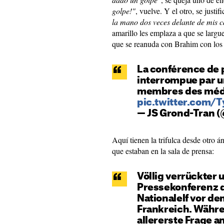
golpe!"
, vuelve. Y el otro, se justi
la mano dos veces delante de mis 
amarillo les emplaza a que se largu
que se reanuda con Brahim con los 
La conférence de 
interrompue par u
membres des méd
pic.twitter.com/T
— JS Grond-Tran 
Aquí tienen la trifulca desde otro á
que estaban en la sala de prensa:
Völlig verrückter u
Pressekonferenz 
Nationalelf vor d
Frankreich. Währe
allererste Frage a